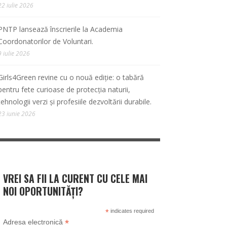
22 iulie 2026
PNTP lansează înscrierile la Academia
Coordonatorilor de Voluntari.
9 iulie 2026
Girls4Green revine cu o nouă ediție: o tabără
pentru fete curioase de protecția naturii,
tehnologii verzi și profesiile dezvoltării durabile.
23 iunie 2026
VREI SA FII LA CURENT CU CELE MAI
NOI OPORTUNITĂȚI?
*
indicates required
*
Adresa electronică