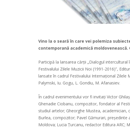
Vino la o seară în care vei polemiza subiect
contemporană academică moldovenească. O s
Participă la lansarea cărții „Dialogul intercultura
Festivalului Zilele Muzicii Noi (1991-2016)”, Edit
lansate în cadrul Festivalului Internațional Zilel
Palymski, Iu. Gogu, L. Gondiu, M. Afanasiev.
În cadrul evenimentului vor fi invitați Victor Ghilaș
Ghenadie Ciobanu, compozitor, fondator al Festival
studiul artelor; Gheorghe Mustea, academician, co
Burlea, compozitor; Pavel Gămurari, președinte al
Moldova; Lucia Țurcanu, redactor Editura ARC; Mo