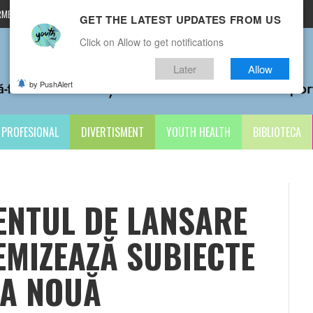
MENI ȘI CONDIȚII
CONTACTE
GET THE LATEST UPDATES FROM US
Click on Allow to get notifications
Later
Allow
by PushAlert
PROFESIONAL
DIVERTISMENT
YOUTH HEALTH
BIBLIOTECA
ENTUL DE LANSARE
LEMIZEAZĂ SUBIECTE
CA NOUĂ