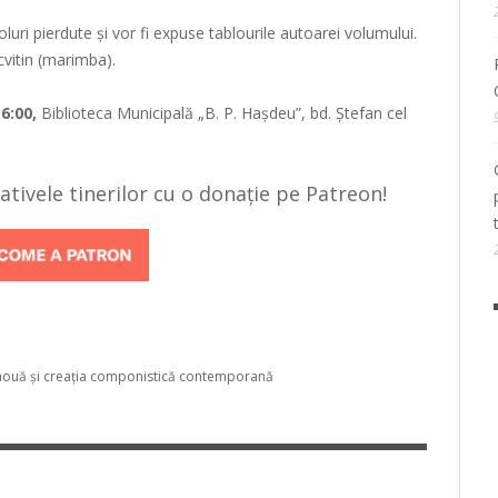
ri pierdute și vor fi expuse tablourile autoarei volumului.
cvitin (marimba).
6:00,
Biblioteca Municipală „B. P. Hașdeu”, bd. Ștefan cel
țiativele tinerilor cu o donație pe Patreon!
nouă și creația componistică contemporană