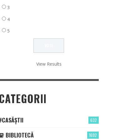
3
4
5
View Results
CATEGORII
#CASĂȘTII
632
BIBLIOTECĂ
1692