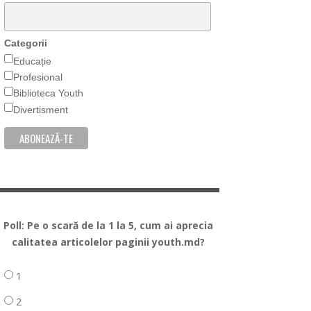
Categorii
Educație
Profesional
Biblioteca Youth
Divertisment
Poll: Pe o scară de la 1 la 5, cum ai aprecia
calitatea articolelor paginii youth.md?
1
2