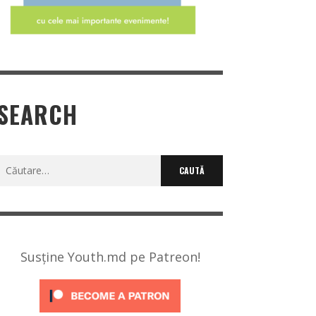
SEARCH
Caută
după:
Susține Youth.md pe Patreon!