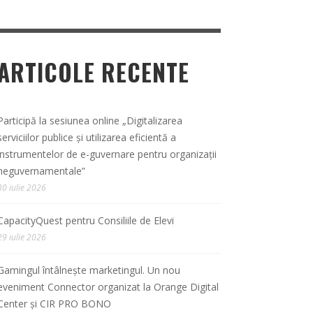
ARTICOLE RECENTE
Participă la sesiunea online „Digitalizarea
serviciilor publice și utilizarea eficientă a
instrumentelor de e-guvernare pentru organizații
neguvernamentale”
30 iulie 2026
CapacityQuest pentru Consiliile de Elevi
29 iulie 2026
Gamingul întâlnește marketingul. Un nou
eveniment Connector organizat la Orange Digital
Center și CIR PRO BONO