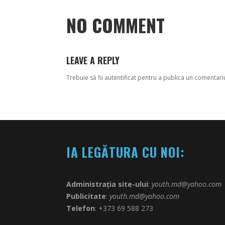
NO COMMENT
LEAVE A REPLY
Trebuie să fii
autentificat
pentru a publica un comentari
IA LEGĂTURA CU NOI:
Administrația site-ului
:
youth.md@yahoo.com
Publicitate
:
youth.md@yahoo.com
Telefon
: +373 69 588 273