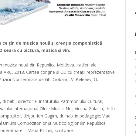
e ce țin de muzica nouă și creația componistică
eară cu pictură, muzică și vin.
l în muzica nouă din Republica Moldova. Iradieri ale
ura ARC, 2018. Cartea conține și CD cu creații reprezentative
e Muzicii Noi semnate de Gh. Ciobanu, V. Beleaev, O.
, dr.hab., director al Institutului Patrimoniului Cultural;
ului Internațional Zilele Muzicii Noi; Violina Galaicu, dr. în
mpozitor, dirijor; Ion Gagim, dr. hab. în pedagogie; Vlad
 Uniunii Compozitorilor și Muzicologilor din Republica
deratoare – Maria Pilchin, scriitoare.