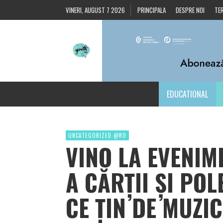
VINERI, AUGUST 7 2026
PRINCIPALA
DESPRE NOI
TER
EDUCATIONAL
UNCATEGORIZED @RO
VINO LA EVENIM
A CĂRȚII ȘI PO
CE ȚIN DE MUZI