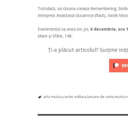
Totodată, va răsuna creația Remembering. Simbolu
Interpreți: Anastasia Gusarova (flaut), Vasilii Mos
Evenimentul va avea loc joi,
6 decembrie, ora 1
Mare și Sfânt, 148.
Ți-a plăcut articolul? Susține ini
arta muzica
cartier editura
lansare de carte
muzica 