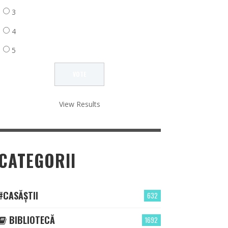
3
4
5
View Results
CATEGORII
#CASĂȘTII
632
BIBLIOTECĂ
1692