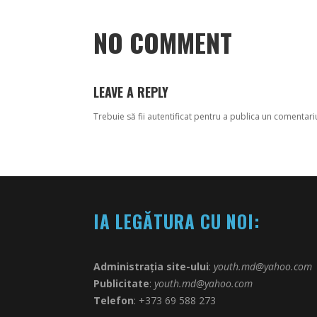
NO COMMENT
LEAVE A REPLY
Trebuie să fii
autentificat
pentru a publica un comentari
IA LEGĂTURA CU NOI:
Administrația site-ului
:
youth.md@yahoo.com
Publicitate
:
youth.md@yahoo.com
Telefon
: +373 69 588 273