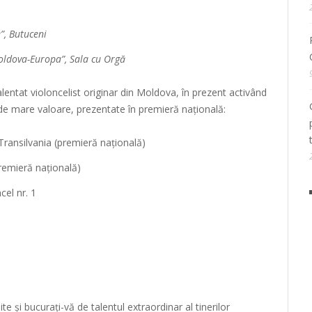
”, Butuceni
oldova-Europa”, Sala cu Orgă
alentat violoncelist originar din Moldova, în prezent activând
i de mare valoare, prezentate în premieră națională:
Transilvania (premieră națională)
remieră națională)
cel nr. 1
e și bucurați-vă de talentul extraordinar al tinerilor