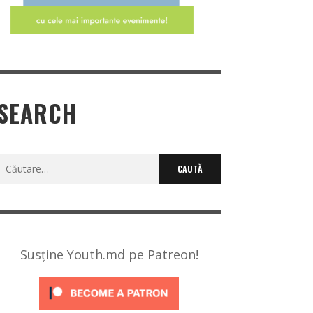
SEARCH
Caută
după:
Susține Youth.md pe Patreon!