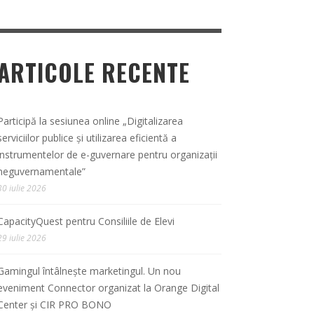
ARTICOLE RECENTE
Participă la sesiunea online „Digitalizarea
serviciilor publice și utilizarea eficientă a
instrumentelor de e-guvernare pentru organizații
neguvernamentale”
30 iulie 2026
CapacityQuest pentru Consiliile de Elevi
29 iulie 2026
Gamingul întâlnește marketingul. Un nou
eveniment Connector organizat la Orange Digital
Center și CIR PRO BONO