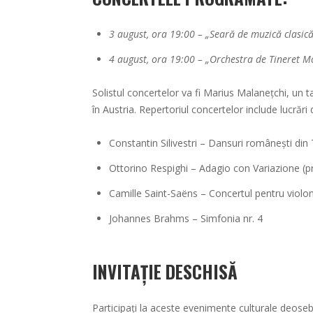
3 august, ora 19:00 – „Seară de muzică clasică
4 august, ora 19:00 – „Orchestra de Tineret M
Solistul concertelor va fi Marius Malanețchi, un t
în Austria. Repertoriul concertelor include lucrăr
Constantin Silivestri – Dansuri românești din 
Ottorino Respighi – Adagio con Variazione (p
Camille Saint-Saëns – Concertul pentru violon
Johannes Brahms – Simfonia nr. 4
INVITAȚIE DESCHISĂ
Participați la aceste evenimente culturale deosebit