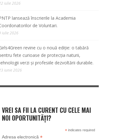
22 iulie 2026
PNTP lansează înscrierile la Academia
Coordonatorilor de Voluntari.
9 iulie 2026
Girls4Green revine cu o nouă ediție: o tabără
pentru fete curioase de protecția naturii,
tehnologii verzi și profesiile dezvoltării durabile.
23 iunie 2026
VREI SA FII LA CURENT CU CELE MAI
NOI OPORTUNITĂȚI?
*
indicates required
*
Adresa electronică