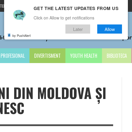
TERMENI ȘI CONDIȚII
CONTACTE
GET THE LATEST UPDATES FROM US
Click on Allow to get notifications
Later
Allow
by PushAlert
PROFESIONAL
DIVERTISMENT
YOUTH HEALTH
BIBLIOTECA
ENI DIN MOLDOVA ȘI
NESC