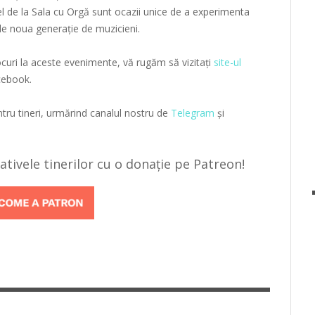
el de la Sala cu Orgă sunt ocazii unice de a experimenta
ă de noua generație de muzicieni.
ocuri la aceste evenimente, vă rugăm să vizitați
site-ul
cebook.
tru tineri, urmărind canalul nostru de
Telegram
și
țiativele tinerilor cu o donație pe Patreon!