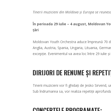
Tinerii muzicieni din Moldova și Europa se reunes
În perioada 29 iulie – 4 august, Moldovan Yo
țări
Moldovan Youth Orchestra aduce împreună 70 de t
Anglia, Austria, Spania, Ungaria, Lituania, German
excepție. Evenimentul va avea loc între 29 iulie și
DIRIJORI DE RENUME ȘI REPETI
Tinerii muzicieni vor fi ghidați de Jesko Sirvend, un
Sub îndrumarea sa, vor realiza repetiții aprofun
CONCERTELE PROGRAMATE: