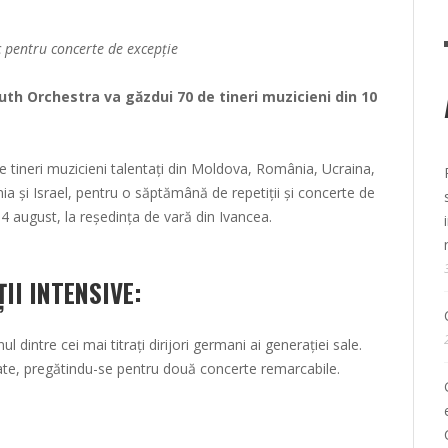
c pentru concerte de excepție
uth Orchestra va găzdui 70 de tineri muzicieni din 10
ineri muzicieni talentați din Moldova, România, Ucraina,
ia și Israel, pentru o săptămână de repetiții și concerte de
 4 august, la reședința de vară din Ivancea.
ȚII INTENSIVE:
ul dintre cei mai titrați dirijori germani ai generației sale.
date, pregătindu-se pentru două concerte remarcabile.