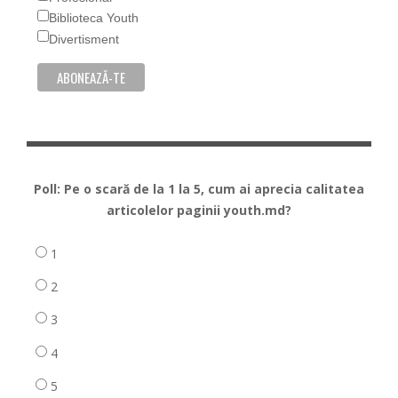
Biblioteca Youth
Divertisment
Poll: Pe o scară de la 1 la 5, cum ai aprecia calitatea
articolelor paginii youth.md?
1
2
3
4
5