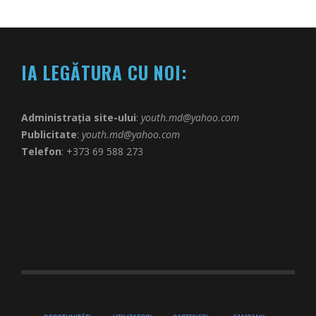
IA LEGĂTURA CU NOI:
Administrația site-ului
:
youth.md@yahoo.com
Publicitate
:
youth.md@yahoo.com
Telefon
: +373 69 588 273