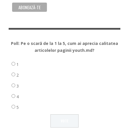
Poll: Pe o scară de la 1 la 5, cum ai aprecia calitatea
articolelor paginii youth.md?
1
2
3
4
5