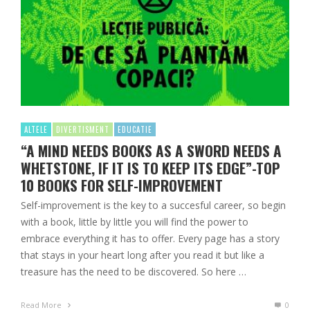
ALTELE
DIVERTISMENT
EDUCATIE
“A MIND NEEDS BOOKS AS A SWORD NEEDS A
WHETSTONE, IF IT IS TO KEEP ITS EDGE”-TOP
10 BOOKS FOR SELF-IMPROVEMENT
Self-improvement is the key to a succesful career, so begin
with a book, little by little you will find the power to
embrace everything it has to offer. Every page has a story
that stays in your heart long after you read it but like a
treasure has the need to be discovered. So here …
Read More
0