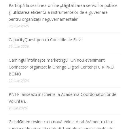
Participă la sesiunea online „Digitalizarea serviciilor publice
și utilizarea eficientă a instrumentelor de e-guvernare
pentru organizații neguvernamentale”
30 iulie 2026
CapacityQuest pentru Consiliile de Elevi
29 iulie 2026
Gamingul întâlnește marketingul. Un nou eveniment
Connector organizat la Orange Digital Center și CIR PRO
BONO
22 iulie 2026
PNTP lansează înscrierile la Academia Coordonatorilor de
Voluntari.
9 iulie 2026
Girls4Green revine cu o nouă ediție: o tabără pentru fete
curioase de protecția naturii, tehnologii verzi și profesiile