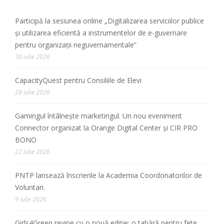
Participă la sesiunea online „Digitalizarea serviciilor publice
și utilizarea eficientă a instrumentelor de e-guvernare
pentru organizații neguvernamentale”
30 iulie 2026
CapacityQuest pentru Consiliile de Elevi
29 iulie 2026
Gamingul întâlnește marketingul. Un nou eveniment
Connector organizat la Orange Digital Center și CIR PRO
BONO
22 iulie 2026
PNTP lansează înscrierile la Academia Coordonatorilor de
Voluntari.
9 iulie 2026
Girls4Green revine cu o nouă ediție: o tabără pentru fete