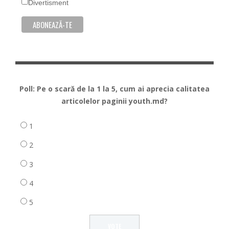
Divertisment
Poll: Pe o scară de la 1 la 5, cum ai aprecia calitatea
articolelor paginii youth.md?
1
2
3
4
5