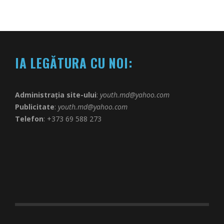
IA LEGĂTURA CU NOI:
Administrația site-ului
:
youth.md@yahoo.com
Publicitate
:
youth.md@yahoo.com
Telefon
: +373 69 588 273