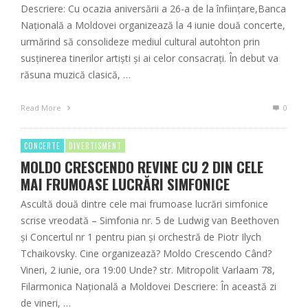
Descriere: Cu ocazia aniversării a 26-a de la înființare,Banca
Națională a Moldovei organizează la 4 iunie două concerte,
urmărind să consolideze mediul cultural autohton prin
susținerea tinerilor artiști și ai celor consacrați. În debut va
răsuna muzică clasică, …
Read More
0
CONCERTE
DIVERTISMENT
MOLDO CRESCENDO REVINE CU 2 DIN CELE
MAI FRUMOASE LUCRĂRI SIMFONICE
Ascultă două dintre cele mai frumoase lucrări simfonice
scrise vreodată – Simfonia nr. 5 de Ludwig van Beethoven
și Concertul nr 1 pentru pian și orchestră de Piotr Ilych
Tchaikovsky. Cine organizează? Moldo Crescendo Când?
Vineri, 2 iunie, ora 19:00 Unde? str. Mitropolit Varlaam 78,
Filarmonica Națională a Moldovei Descriere: În această zi
de vineri, …