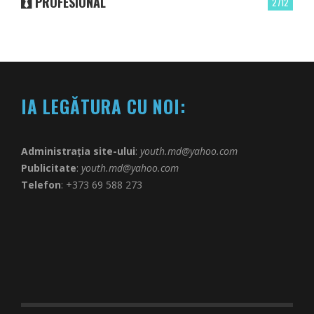
PROFESIONAL
2712
IA LEGĂTURA CU NOI:
Administrația site-ului
:
youth.md@yahoo.com
Publicitate
:
youth.md@yahoo.com
Telefon
: +373 69 588 273