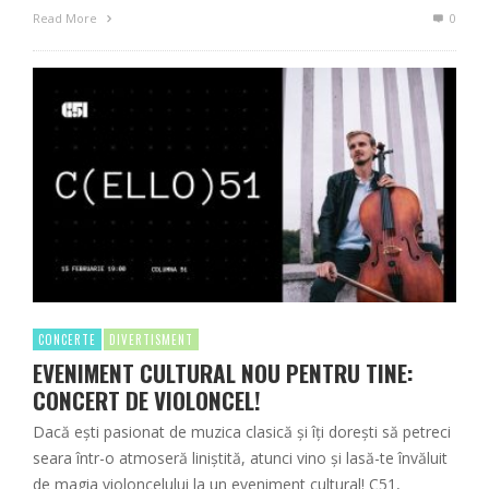
Read More
0
CONCERTE
DIVERTISMENT
EVENIMENT CULTURAL NOU PENTRU TINE:
CONCERT DE VIOLONCEL!
Dacă ești pasionat de muzica clasică și îți dorești să petreci
seara într-o atmoseră liniștită, atunci vino și lasă-te învăluit
de magia violoncelului la un eveniment cultural! C51,