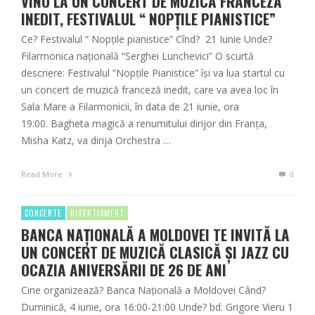
VINO LA UN CONCERT DE MUZICĂ FRANCEZĂ
INEDIT, FESTIVALUL “ NOPȚILE PIANISTICE”
Ce? Festivalul “ Nopțile pianistice” Cînd? 21 Iunie Unde?
Filarmonica națională “Serghei Lunchevici” O scurtă
descriere: Festivalul ”Nopțile Pianistice” își va lua startul cu
un concert de muzică franceză inedit, care va avea loc în
Sala Mare a Filarmonicii, în data de 21 iunie, ora
19:00. Bagheta magică a renumitului dirijor din Franța,
Misha Katz, va dirija Orchestra …
Read More
0
CONCERTE
DIVERTISMENT
BANCA NAȚIONALĂ A MOLDOVEI TE INVITĂ LA
UN CONCERT DE MUZICĂ CLASICĂ ȘI JAZZ CU
OCAZIA ANIVERSĂRII DE 26 DE ANI
Cine organizează? Banca Națională a Moldovei Când?
Duminică, 4 iunie, ora 16:00-21:00 Unde? bd. Grigore Vieru 1