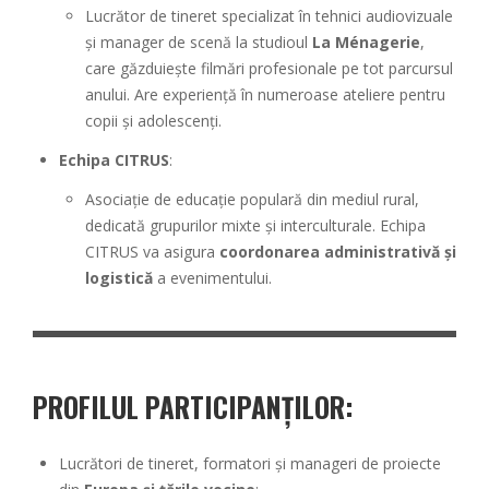
Lucrător de tineret specializat în tehnici audiovizuale
și manager de scenă la studioul
La Ménagerie
,
care găzduiește filmări profesionale pe tot parcursul
anului. Are experiență în numeroase ateliere pentru
copii și adolescenți.
Echipa CITRUS
:
Asociație de educație populară din mediul rural,
dedicată grupurilor mixte și interculturale. Echipa
CITRUS va asigura
coordonarea administrativă și
logistică
a evenimentului.
PROFILUL PARTICIPANȚILOR
:
Lucrători de tineret, formatori și manageri de proiecte