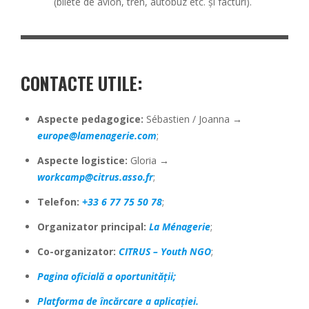
(bilete de avion, tren, autobuz etc. și facturi).
CONTACTE UTILE
:
Aspecte pedagogice:
Sébastien / Joanna →
europe@lamenagerie.com
;
Aspecte logistice:
Gloria →
workcamp@citrus.asso.fr
;
Telefon:
+33 6 77 75 50 78
;
Organizator principal:
La Ménagerie
;
Co-organizator:
CITRUS – Youth NGO
;
Pagina oficială a oportunității;
Platforma de încărcare a aplicației.