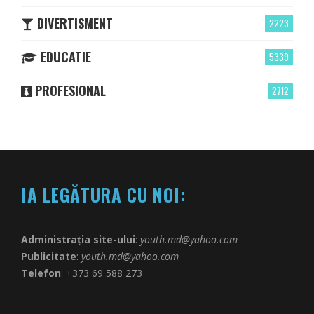
DIVERTISMENT
2223
EDUCATIE
5339
PROFESIONAL
2712
IA LEGĂTURA CU NOI:
Administrația site-ului
:
youth.md@yahoo.com
Publicitate
:
youth.md@yahoo.com
Telefon
: +373 69 588 273