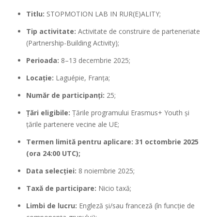
Titlu:
STOPMOTION LAB IN RUR(E)ALITY;
Tip activitate:
Activitate de construire de parteneriate
(Partnership-Building Activity);
Perioada:
8–13 decembrie 2025;
Locație:
Laguépie, Franța;
Număr de participanți:
25;
Țări eligibile:
Țările programului Erasmus+ Youth și
țările partenere vecine ale UE;
Termen limită pentru aplicare:
31 octombrie 2025
(ora 24:00 UTC);
Data selecției:
8 noiembrie 2025;
Taxă de participare:
Nicio taxă;
Limbi de lucru:
Engleză și/sau franceză (în funcție de