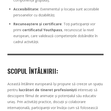
componența grupului);
Accesibilitate:
Evenimentul și locația sunt accesibile
persoanelor cu dizabilități;
Recunoaștere și certificare
: Toți participanții vor
primi
certificatul Youthpass
, recunoscut la nivel
european, care validează competențele dobândite în
cadrul activității.
SCOPUL ÎNTÂLNIRII
:
Această întâlnire europeană își propune să creeze un spațiu
pentru
lucrători de tineret profesioniști
interesați să
descopere filmul de animație și potențialul său educativ
uriaș. Prin activități practice, discuții și colaborare
internațională, participanții vor învăța cum să folosească