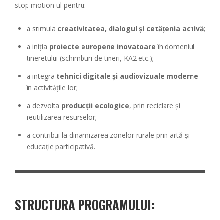
stop motion-ul pentru:
a stimula
creativitatea, dialogul și cetățenia activă
;
a iniția
proiecte europene inovatoare
în domeniul
tineretului (schimburi de tineri, KA2 etc.);
a integra
tehnici digitale și audiovizuale moderne
în activitățile lor;
a dezvolta
producții ecologice
, prin reciclare și
reutilizarea resurselor;
a contribui la dinamizarea zonelor rurale prin artă și
educație participativă.
STRUCTURA PROGRAMULUI
: