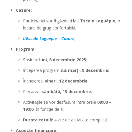
Cazare:
Participanții vor fi găzduiți la
L’Escale Laguépie
, o
locație de grup confortabilă;
L’Escale Laguépie – Cazare
;
Program:
Sosirea:
luni, 8 decembrie 2025
;
Începerea programului:
marți, 9 decembrie
;
Încheierea:
vineri, 12 decembrie
;
Plecarea:
sâmbătă, 13 decembrie
;
Activitățile se vor desfășura între orele
09:00 –
19:00
, în funcție de zi;
Durata totală:
4 zile de activitate completă;
Aspecte financiare
: