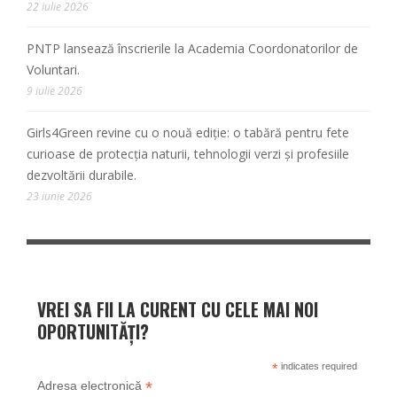
22 iulie 2026
PNTP lansează înscrierile la Academia Coordonatorilor de
Voluntari.
9 iulie 2026
Girls4Green revine cu o nouă ediție: o tabără pentru fete
curioase de protecția naturii, tehnologii verzi și profesiile
dezvoltării durabile.
23 iunie 2026
VREI SA FII LA CURENT CU CELE MAI NOI
OPORTUNITĂȚI?
*
indicates required
*
Adresa electronică