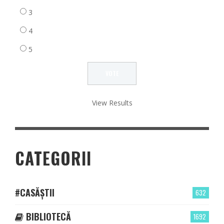
3
4
5
View Results
CATEGORII
#CASĂȘTII
632
BIBLIOTECĂ
1692