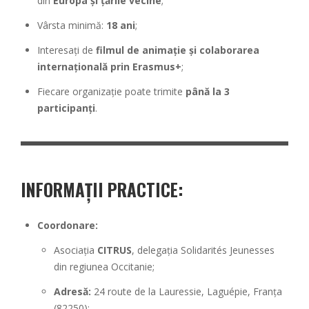
din
Europa și țările vecine
;
Vârsta minimă:
18 ani
;
Interesați de
filmul de animație și colaborarea
internațională prin Erasmus+
;
Fiecare organizație poate trimite
până la 3
participanți
.
INFORMAȚII PRACTICE
:
Coordonare:
Asociația
CITRUS
, delegația Solidarités Jeunesses
din regiunea Occitanie;
Adresă:
24 route de la Lauressie, Laguépie, Franța
(82250);