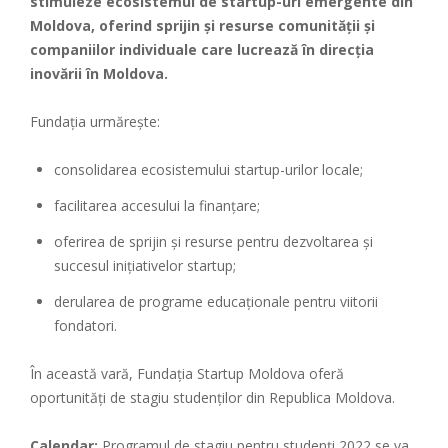
stimuleze ecosistemul de startup-uri emergente din
Moldova, oferind sprijin și resurse comunității și
companiilor individuale care lucrează în direcția
inovării în Moldova.
Fundația urmărește:
consolidarea ecosistemului startup-urilor locale;
facilitarea accesului la finanțare;
oferirea de sprijin și resurse pentru dezvoltarea și
succesul inițiativelor startup;
derularea de programe educaționale pentru viitorii
fondatori.
În această vară, Fundația Startup Moldova oferă
oportunități de stagiu studenților din Republica Moldova.
Calendar:
Programul de stagiu pentru studenți 2022 se va