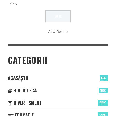
5
View Results
CATEGORII
#CASĂȘTII
632
BIBLIOTECĂ
1692
DIVERTISMENT
2223
EDUCATIE
5339