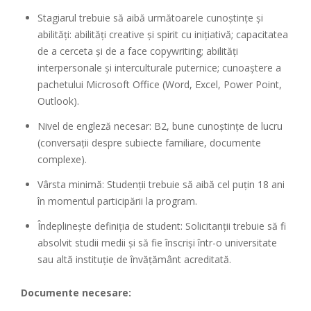
Stagiarul trebuie să aibă următoarele cunoștințe și
abilități: abilități creative și spirit cu inițiativă; capacitatea
de a cerceta și de a face copywriting; abilități
interpersonale și interculturale puternice; cunoaștere a
pachetului Microsoft Office (Word, Excel, Power Point,
Outlook).
Nivel de engleză necesar: B2, bune cunoștințe de lucru
(conversații despre subiecte familiare, documente
complexe).
Vârsta minimă: Studenții trebuie să aibă cel puțin 18 ani
în momentul participării la program.
Îndeplinește definiția de student: Solicitanții trebuie să fi
absolvit studii medii și să fie înscriși într-o universitate
sau altă instituție de învățământ acreditată.
Documente necesare: