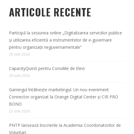
ARTICOLE RECENTE
Participă la sesiunea online „Digitalizarea serviciilor publice
și utilizarea eficientă a instrumentelor de e-guvernare
pentru organizații neguvernamentale”
30 iulie 2026
CapacityQuest pentru Consiliile de Elevi
29 iulie 2026
Gamingul întâlnește marketingul. Un nou eveniment
Connector organizat la Orange Digital Center și CIR PRO
BONO
22 iulie 2026
PNTP lansează înscrierile la Academia Coordonatorilor de
Voluntari.