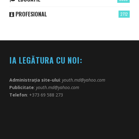
PROFESIONAL
2712
IA LEGĂTURA CU NOI:
Administrația site-ului
:
youth.md@yahoo.com
Publicitate
:
youth.md@yahoo.com
Telefon
: +373 69 588 273