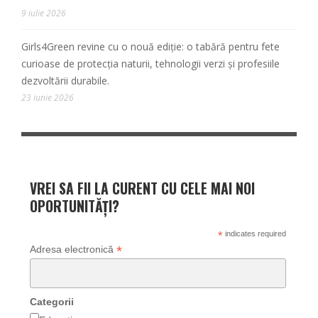
9 iulie 2026
Girls4Green revine cu o nouă ediție: o tabără pentru fete
curioase de protecția naturii, tehnologii verzi și profesiile
dezvoltării durabile.
23 iunie 2026
VREI SA FII LA CURENT CU CELE MAI NOI
OPORTUNITĂȚI?
*
indicates required
*
Adresa electronică
Categorii