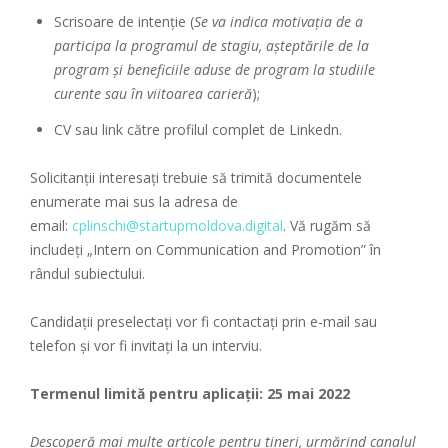
Scrisoare de intenție (
Se va indica motivația de a
participa la programul de stagiu, așteptările de la
program și beneficiile aduse de program la studiile
curente sau în viitoarea carieră
);
CV sau link către profilul complet de Linkedn.
Solicitanții interesați trebuie să trimită documentele
enumerate mai sus la adresa de
email:
cplinschi@startupmoldova.digital
. Vă rugăm să
includeți „Intern on Communication and Promotion” în
rândul subiectului.
Candidații preselectați vor fi contactați prin e-mail sau
telefon și vor fi invitați la un interviu.
Termenul limită pentru aplicații: 25 mai 2022
Descoperă mai multe articole pentru tineri, urmărind canalul