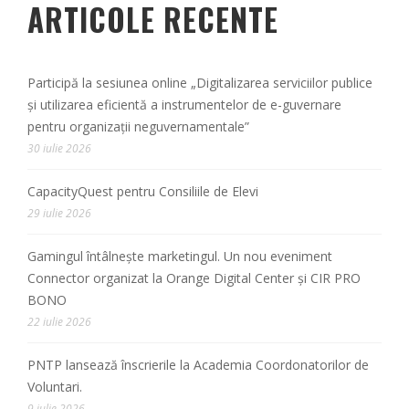
ARTICOLE RECENTE
Participă la sesiunea online „Digitalizarea serviciilor publice
și utilizarea eficientă a instrumentelor de e-guvernare
pentru organizații neguvernamentale”
30 iulie 2026
CapacityQuest pentru Consiliile de Elevi
29 iulie 2026
Gamingul întâlnește marketingul. Un nou eveniment
Connector organizat la Orange Digital Center și CIR PRO
BONO
22 iulie 2026
PNTP lansează înscrierile la Academia Coordonatorilor de
Voluntari.
9 iulie 2026