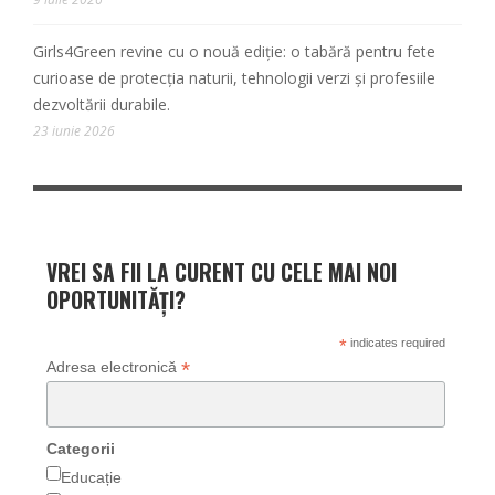
Girls4Green revine cu o nouă ediție: o tabără pentru fete
curioase de protecția naturii, tehnologii verzi și profesiile
dezvoltării durabile.
23 iunie 2026
VREI SA FII LA CURENT CU CELE MAI NOI
OPORTUNITĂȚI?
*
indicates required
*
Adresa electronică
Categorii
Educație