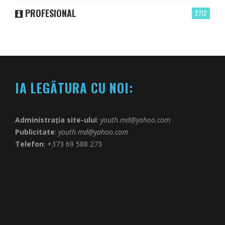
PROFESIONAL
2712
IA LEGĂTURA CU NOI:
Administrația site-ului
:
youth.md@yahoo.com
Publicitate
:
youth.md@yahoo.com
Telefon
: +373 69 588 273