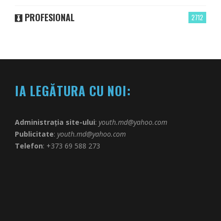
PROFESIONAL
2712
IA LEGĂTURA CU NOI:
Administrația site-ului
:
youth.md@yahoo.com
Publicitate
:
youth.md@yahoo.com
Telefon
: +373 69 588 273