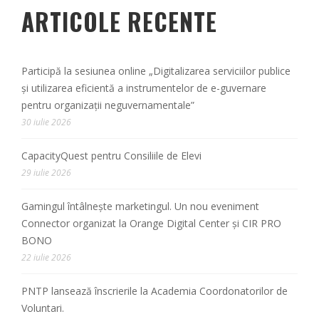
ARTICOLE RECENTE
Participă la sesiunea online „Digitalizarea serviciilor publice
și utilizarea eficientă a instrumentelor de e-guvernare
pentru organizații neguvernamentale”
30 iulie 2026
CapacityQuest pentru Consiliile de Elevi
29 iulie 2026
Gamingul întâlnește marketingul. Un nou eveniment
Connector organizat la Orange Digital Center și CIR PRO
BONO
22 iulie 2026
PNTP lansează înscrierile la Academia Coordonatorilor de
Voluntari.