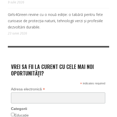
9 iulie 2026
Girls4Green revine cu o nouă ediție: o tabără pentru fete
curioase de protecția naturii, tehnologii verzi și profesiile
dezvoltării durabile.
23 iunie 2026
VREI SA FII LA CURENT CU CELE MAI NOI
OPORTUNITĂȚI?
*
indicates required
*
Adresa electronică
Categorii
Educație