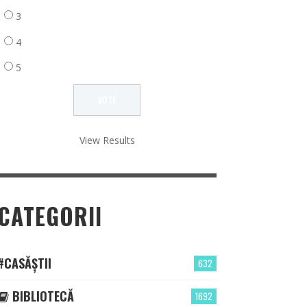
3
4
5
View Results
CATEGORII
#CASĂȘTII
632
BIBLIOTECĂ
1692