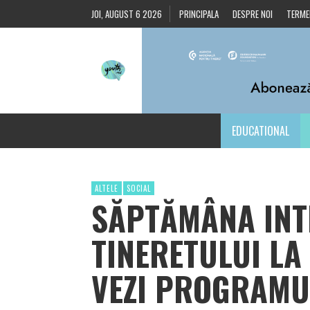
JOI, AUGUST 6 2026
PRINCIPALA
DESPRE NOI
TERMEN
EDUCATIONAL
ALTELE
SOCIAL
SĂPTĂMÂNA INT
TINERETULUI LA 
VEZI PROGRAMUL