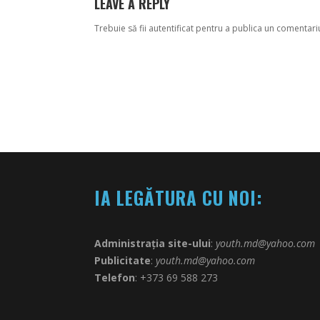
LEAVE A REPLY
Trebuie să fii
autentificat
pentru a publica un comentari
IA LEGĂTURA CU NOI:
Administrația site-ului
:
youth.md@yahoo.com
Publicitate
:
youth.md@yahoo.com
Telefon
: +373 69 588 273