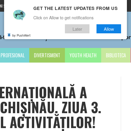
I ȘI CONDIȚII
CONTACTE
GET THE LATEST UPDATES FROM US
Click on Allow to get notifications
Later
Allow
by PushAlert
PROFESIONAL
DIVERTISMENT
YOUTH HEALTH
BIBLIOTECA
ERNAȚIONALĂ A
CHIȘINĂU. ZIUA 3.
 ACTIVITĂȚILOR!