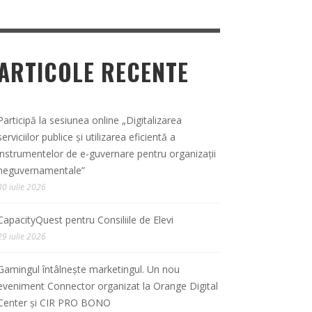
ARTICOLE RECENTE
Participă la sesiunea online „Digitalizarea
serviciilor publice și utilizarea eficientă a
instrumentelor de e-guvernare pentru organizații
neguvernamentale”
30 iulie 2026
CapacityQuest pentru Consiliile de Elevi
29 iulie 2026
Gamingul întâlnește marketingul. Un nou
eveniment Connector organizat la Orange Digital
Center și CIR PRO BONO