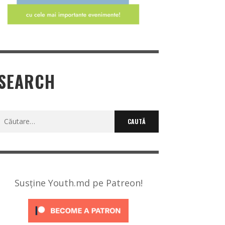
SEARCH
Caută
după:
Susține Youth.md pe Patreon!