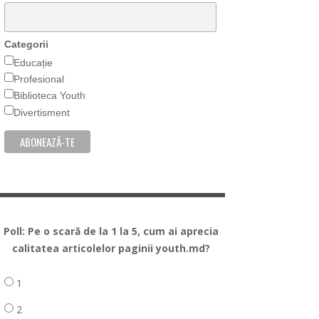
Categorii
Educație
Profesional
Biblioteca Youth
Divertisment
Poll: Pe o scară de la 1 la 5, cum ai aprecia
calitatea articolelor paginii youth.md?
1
2