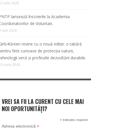
22 iulie 2026
PNTP lansează înscrierile la Academia
Coordonatorilor de Voluntari.
9 iulie 2026
Girls4Green revine cu o nouă ediție: o tabără
pentru fete curioase de protecția naturii,
tehnologii verzi și profesiile dezvoltării durabile.
23 iunie 2026
VREI SA FII LA CURENT CU CELE MAI
NOI OPORTUNITĂȚI?
*
indicates required
*
Adresa electronică