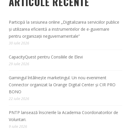
ARTICOLE RECENTE
Participă la sesiunea online „Digitalizarea serviciilor publice
și utilizarea eficientă a instrumentelor de e-guvernare
pentru organizații neguvernamentale”
30 iulie 2026
CapacityQuest pentru Consiliile de Elevi
29 iulie 2026
Gamingul întâlnește marketingul. Un nou eveniment
Connector organizat la Orange Digital Center și CIR PRO
BONO
22 iulie 2026
PNTP lansează înscrierile la Academia Coordonatorilor de
Voluntari.
9 iulie 2026