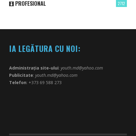
PROFESIONAL
2712
IA LEGĂTURA CU NOI:
Administrația site-ului
:
youth.md@yahoo.com
Publicitate
:
youth.md@yahoo.com
Telefon
: +373 69 588 273