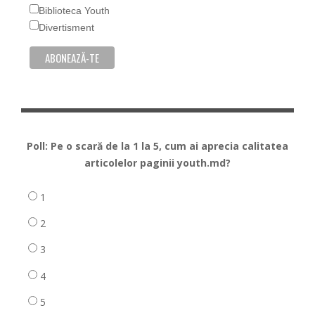
Biblioteca Youth
Divertisment
Poll: Pe o scară de la 1 la 5, cum ai aprecia calitatea
articolelor paginii youth.md?
1
2
3
4
5