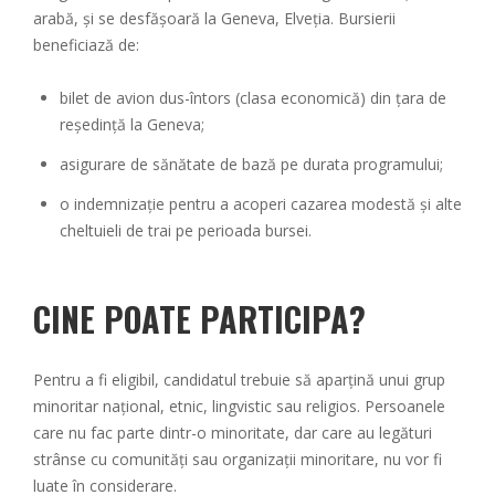
arabă, și se desfășoară la Geneva, Elveția. Bursierii
beneficiază de:
bilet de avion dus-întors (clasa economică) din țara de
reședință la Geneva;
asigurare de sănătate de bază pe durata programului;
o indemnizație pentru a acoperi cazarea modestă și alte
cheltuieli de trai pe perioada bursei.
CINE POATE PARTICIPA
?
Pentru a fi eligibil, candidatul trebuie să aparțină unui grup
minoritar național, etnic, lingvistic sau religios. Persoanele
care nu fac parte dintr-o minoritate, dar care au legături
strânse cu comunități sau organizații minoritare, nu vor fi
luate în considerare.