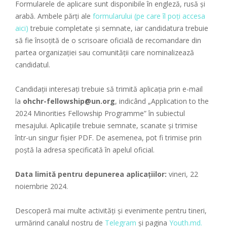
Formularele de aplicare sunt disponibile în engleză, rusă și
arabă. Ambele părți ale
formularului (pe care îl poți accesa
aici)
trebuie completate și semnate, iar candidatura trebuie
să fie însoțită de o scrisoare oficială de recomandare din
partea organizației sau comunității care nominalizează
candidatul.
Candidații interesați trebuie să trimită aplicația prin e-mail
la
ohchr-fellowship@un.org
, indicând „Application to the
2024 Minorities Fellowship Programme” în subiectul
mesajului. Aplicațiile trebuie semnate, scanate și trimise
într-un singur fișier PDF. De asemenea, pot fi trimise prin
poștă la adresa specificată în apelul oficial.
Data limită pentru depunerea aplicațiilor:
vineri, 22
noiembrie 2024.
Descoperă mai multe activități și evenimente pentru tineri,
urmărind canalul nostru de
Telegram
și pagina
Youth.md.