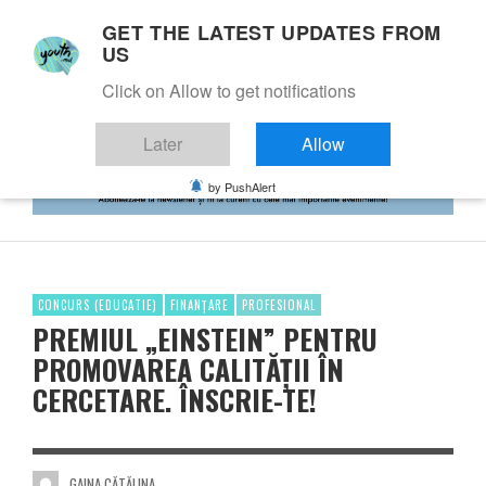
GET THE LATEST UPDATES FROM
US
Click on Allow to get notifications
Later
Allow
by PushAlert
CONCURS (EDUCATIE)
FINANȚARE
PROFESIONAL
PREMIUL „EINSTEIN” PENTRU
PROMOVAREA CALITĂȚII ÎN
CERCETARE. ÎNSCRIE-TE!
GAINA CĂTĂLINA