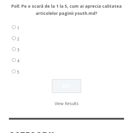
Poll: Pe o scară de la 1 la 5, cum ai aprecia calitatea
articolelor paginii youth.md?
1
2
3
4
5
View Results