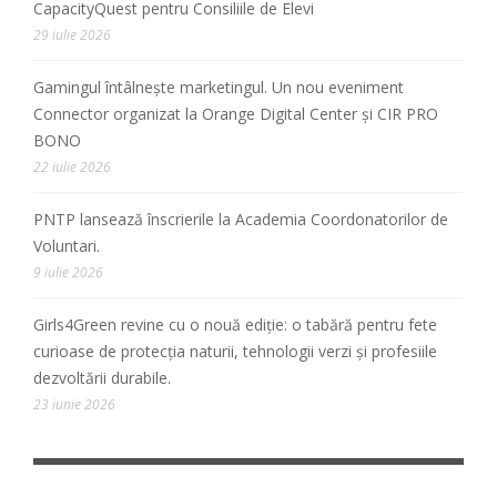
CapacityQuest pentru Consiliile de Elevi
29 iulie 2026
Gamingul întâlnește marketingul. Un nou eveniment
Connector organizat la Orange Digital Center și CIR PRO
BONO
22 iulie 2026
PNTP lansează înscrierile la Academia Coordonatorilor de
Voluntari.
9 iulie 2026
Girls4Green revine cu o nouă ediție: o tabără pentru fete
curioase de protecția naturii, tehnologii verzi și profesiile
dezvoltării durabile.
23 iunie 2026