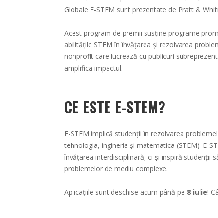
Globale E-STEM sunt prezentate de Pratt & Whit
Acest program de premii susține programe promiță
abilitățile STEM în învățarea și rezolvarea proble
nonprofit care lucrează cu publicuri subreprezent
amplifica impactul.
CE ESTE E-STEM?
E-STEM implică studenții în rezolvarea problemelo
tehnologia, ingineria și matematica (STEM). E-S
învățarea interdisciplinară, ci și inspiră studenții
problemelor de mediu complexe.
Aplicațiile sunt deschise acum până pe
8 iulie
! C