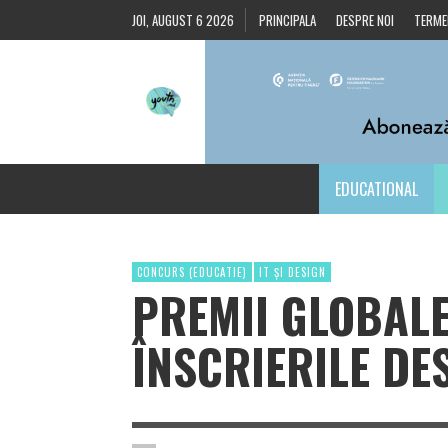
JOI, AUGUST 6 2026
PRINCIPALA
DESPRE NOI
TERMEN
EDUCATIONAL
CONCURS (EDUCATIE)
IT ȘI DESIGN
PREMII GLOBALE
ÎNSCRIERILE DE