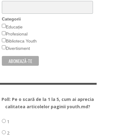
Categorii
Educație
Profesional
Biblioteca Youth
Divertisment
Poll: Pe o scară de la 1 la 5, cum ai aprecia
calitatea articolelor paginii youth.md?
1
2