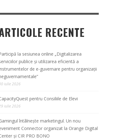
ARTICOLE RECENTE
Participă la sesiunea online „Digitalizarea
serviciilor publice și utilizarea eficientă a
instrumentelor de e-guvernare pentru organizații
neguvernamentale”
30 iulie 2026
CapacityQuest pentru Consiliile de Elevi
29 iulie 2026
Gamingul întâlnește marketingul. Un nou
eveniment Connector organizat la Orange Digital
Center și CIR PRO BONO