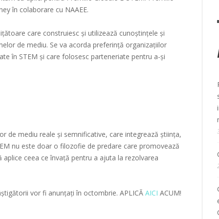
ney în colaborare cu NAAEE.
toare care construiesc și utilizează cunoștințele și
melor de mediu. Se va acorda preferință organizațiilor
ate în STEM și care folosesc parteneriate pentru a-și
r de mediu reale și semnificative, care integrează știința,
TEM nu este doar o filozofie de predare care promovează
 să aplice ceea ce învață pentru a ajuta la rezolvarea
âștigătorii vor fi anunțați în octombrie. APLICĂ
AICI
ACUM!