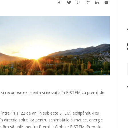
 și recunosc excelența și inovația în E-STEM cu premii de
 între 11 și 22 de ani în subiecte STEM, echipându-i cu
în direcția soluțiilor pentru schimbările climatice, energie
vităm să aplici pentru Premiile Globale E-STEM! Premiile