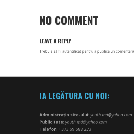
NO COMMENT
LEAVE A REPLY
Trebuie să fii
autentificat
pentru a publica un comentari
IA LEGĂTURA CU NOI:
Administrația site-ului
:
youth.md@yahoo.com
Publicitate
:
youth.md@yahoo.com
Telefon
: +373 69 588 273