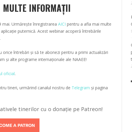
 MULTE INFORMAȚII
29 mai. Urmărește înregistrarea
AICI
pentru a afla mai multe
 aplicație puternică. Acest webinar acoperă întrebările
.
 orice întrebări și să te abonezi pentru a primi actualizări
um și alte programe internaționale ale NAAEE!
ul oficial
.
tru tineri, urmărind canalul nostru de
Telegram
și pagina
țiativele tinerilor cu o donație pe Patreon!