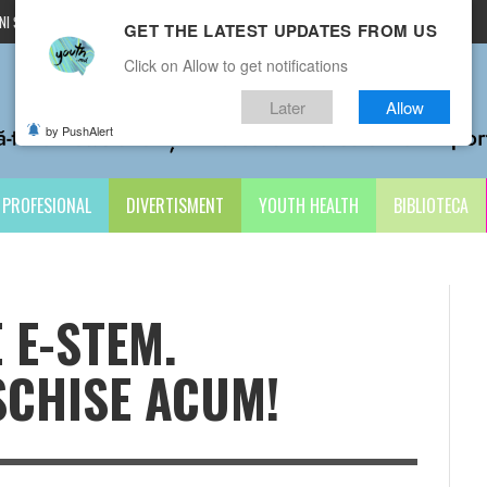
I ȘI CONDIȚII
CONTACTE
GET THE LATEST UPDATES FROM US
Click on Allow to get notifications
Later
Allow
by PushAlert
PROFESIONAL
DIVERTISMENT
YOUTH HEALTH
BIBLIOTECA
 E-STEM.
SCHISE ACUM!