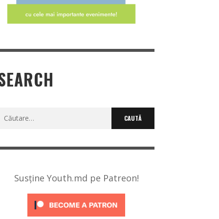
SEARCH
Caută
după:
Susține Youth.md pe Patreon!