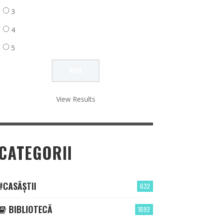
3
4
5
View Results
CATEGORII
#CASĂȘTII
632
BIBLIOTECĂ
1692