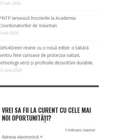
22 iulie 2026
PNTP lansează înscrierile la Academia
Coordonatorilor de Voluntari.
9 iulie 2026
Girls4Green revine cu o nouă ediție: o tabără
pentru fete curioase de protecția naturii,
tehnologii verzi și profesiile dezvoltării durabile.
23 iunie 2026
VREI SA FII LA CURENT CU CELE MAI
NOI OPORTUNITĂȚI?
*
indicates required
*
Adresa electronică