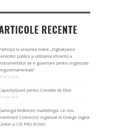
ARTICOLE RECENTE
Participă la sesiunea online „Digitalizarea
serviciilor publice și utilizarea eficientă a
instrumentelor de e-guvernare pentru organizații
neguvernamentale”
30 iulie 2026
CapacityQuest pentru Consiliile de Elevi
29 iulie 2026
Gamingul întâlnește marketingul. Un nou
eveniment Connector organizat la Orange Digital
Center și CIR PRO BONO