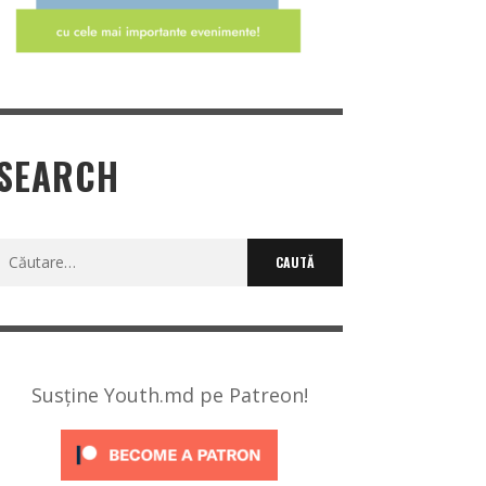
SEARCH
Caută
după:
Susține Youth.md pe Patreon!