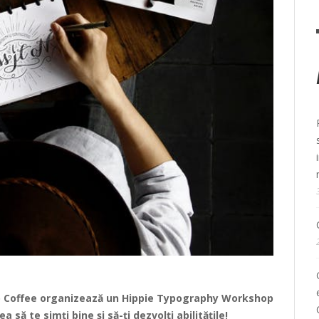
o Coffee organizează un
Hippie Typography Workshop
 să te simți bine și să-ți dezvolți abilitățile!