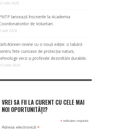
22 iulie 2026
PNTP lansează înscrierile la Academia
Coordonatorilor de Voluntari.
9 iulie 2026
Girls4Green revine cu o nouă ediție: o tabără
pentru fete curioase de protecția naturii,
tehnologii verzi și profesiile dezvoltării durabile.
23 iunie 2026
VREI SA FII LA CURENT CU CELE MAI
NOI OPORTUNITĂȚI?
*
indicates required
*
Adresa electronică