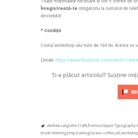
Toate materialele necesare îți vor fi oferite de org
Înregistrează-te
obligatoriu la numărul de tele
deosebită!
* Condiții
Costul workshop-ului este de 160 lei. Acesta se v
Detalii:
https://www.facebook.com/events/14064
Ți-a plăcut articolul? Susține ini
abilitati
caligrafie
Crafti
frumos
Hippie Typography
brush lettering
timp
training
tucano coffee
util
worksho