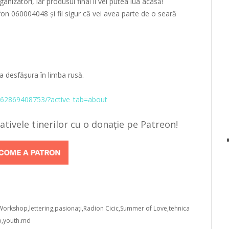
anizatori, iar produsul final îl vei putea lua acasă!
fon 060004048 și fii sigur că vei avea parte de o seară
a desfășura în limba rusă.
62869408753/?active_tab=about
țiativele tinerilor cu o donație pe Patreon!
 Workshop
lettering
pasionați
Radion Cicic
Summer of Love
tehnica
p
youth.md