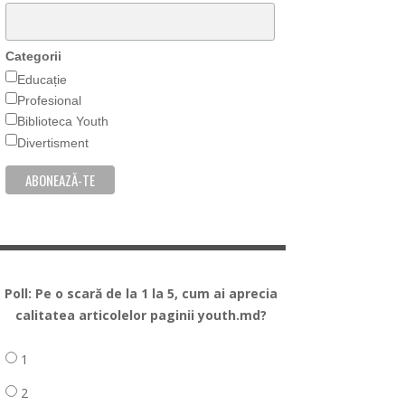
Categorii
Educație
Profesional
Biblioteca Youth
Divertisment
Poll: Pe o scară de la 1 la 5, cum ai aprecia
calitatea articolelor paginii youth.md?
1
2