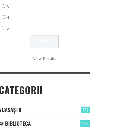
3
4
5
View Results
CATEGORII
#CASĂȘTII
632
BIBLIOTECĂ
1692