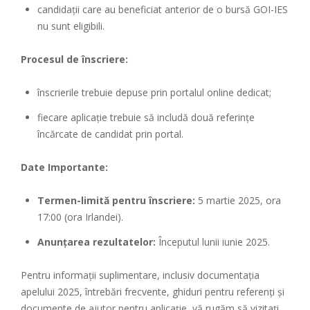
candidații care au beneficiat anterior de o bursă GOI-IES
nu sunt eligibili.
Procesul de înscriere:
înscrierile trebuie depuse prin
portalul online dedicat
;
fiecare aplicație trebuie să includă două referințe
încărcate de candidat prin portal.
Date Importante:
Termen-limită pentru înscriere:
5 martie 2025, ora
17:00 (ora Irlandei).
Anunțarea rezultatelor:
Începutul lunii iunie 2025.
Pentru informații suplimentare, inclusiv documentația
apelului 2025, întrebări frecvente, ghiduri pentru referenți și
documente de ajutor pentru aplicație, vă rugăm să vizitați