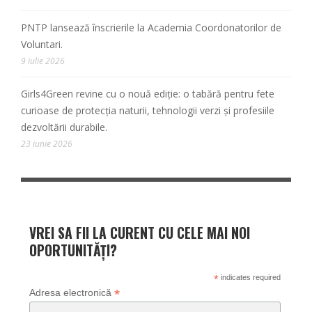
PNTP lansează înscrierile la Academia Coordonatorilor de
Voluntari.
9 iulie 2026
Girls4Green revine cu o nouă ediție: o tabără pentru fete
curioase de protecția naturii, tehnologii verzi și profesiile
dezvoltării durabile.
23 iunie 2026
VREI SA FII LA CURENT CU CELE MAI NOI
OPORTUNITĂȚI?
*
indicates required
*
Adresa electronică