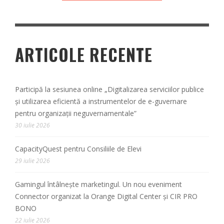
ARTICOLE RECENTE
Participă la sesiunea online „Digitalizarea serviciilor publice
și utilizarea eficientă a instrumentelor de e-guvernare
pentru organizații neguvernamentale”
30 iulie 2026
CapacityQuest pentru Consiliile de Elevi
29 iulie 2026
Gamingul întâlnește marketingul. Un nou eveniment
Connector organizat la Orange Digital Center și CIR PRO
BONO
22 iulie 2026