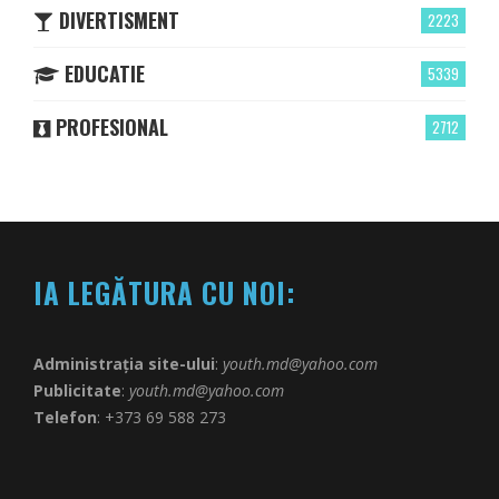
DIVERTISMENT
2223
EDUCATIE
5339
PROFESIONAL
2712
IA LEGĂTURA CU NOI:
Administrația site-ului
:
youth.md@yahoo.com
Publicitate
:
youth.md@yahoo.com
Telefon
: +373 69 588 273