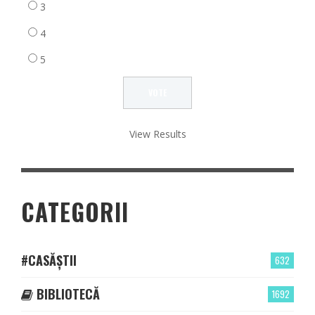
3
4
5
View Results
CATEGORII
#CASĂȘTII
632
BIBLIOTECĂ
1692