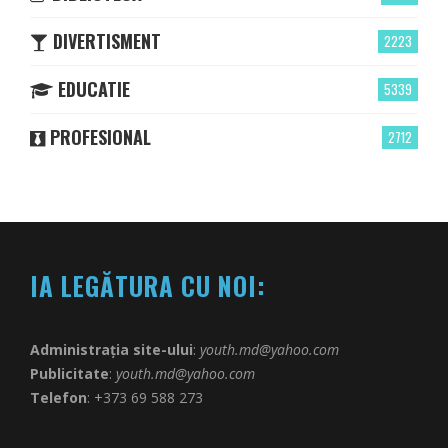
DIVERTISMENT
2223
EDUCATIE
5339
PROFESIONAL
2712
IA LEGĂTURA CU NOI:
Administrația site-ului
:
youth.md@yahoo.com
Publicitate
:
youth.md@yahoo.com
Telefon
: +373 69 588 273