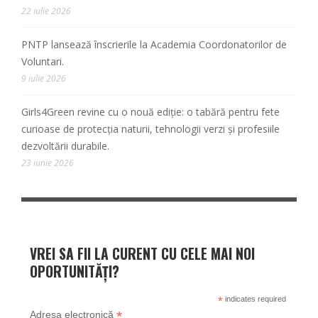
22 iulie 2026
PNTP lansează înscrierile la Academia Coordonatorilor de
Voluntari.
9 iulie 2026
Girls4Green revine cu o nouă ediție: o tabără pentru fete
curioase de protecția naturii, tehnologii verzi și profesiile
dezvoltării durabile.
23 iunie 2026
VREI SA FII LA CURENT CU CELE MAI NOI
OPORTUNITĂȚI?
*
indicates required
*
Adresa electronică