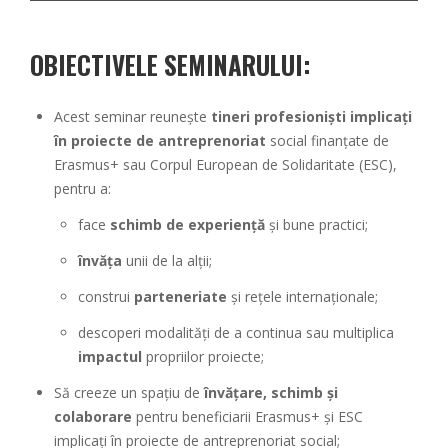
OBIECTIVELE SEMINARULUI:
Acest seminar reunește
tineri profesioniști implicați
în proiecte de antreprenoriat
social finanțate de
Erasmus+ sau Corpul European de Solidaritate (ESC),
pentru a:
face
schimb de experiență
și bune practici;
învăța
unii de la alții;
construi
parteneriate
și rețele internaționale;
descoperi modalități de a continua sau multiplica
impactul
propriilor proiecte;
Să creeze un spațiu de
învățare, schimb și
colaborare
pentru beneficiarii Erasmus+ și ESC
implicați în proiecte de antreprenoriat social;