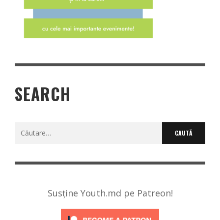
SEARCH
Caută
după:
Susține Youth.md pe Patreon!