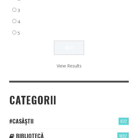
3
4
5
View Results
CATEGORII
#CASĂȘTII
632
BIBLIOTECĂ
1692