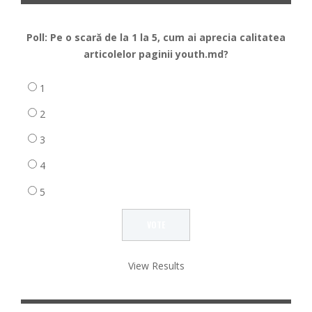
Poll: Pe o scară de la 1 la 5, cum ai aprecia calitatea
articolelor paginii youth.md?
1
2
3
4
5
View Results