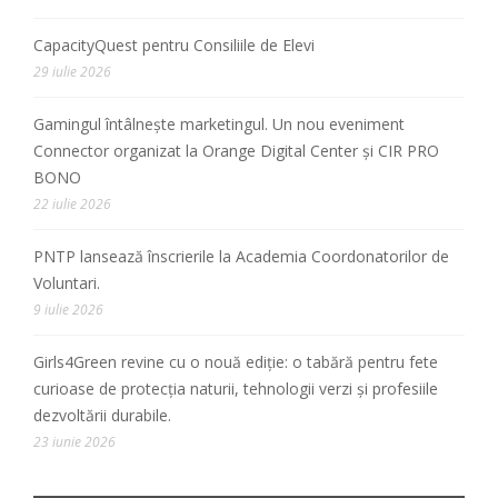
CapacityQuest pentru Consiliile de Elevi
29 iulie 2026
Gamingul întâlnește marketingul. Un nou eveniment
Connector organizat la Orange Digital Center și CIR PRO
BONO
22 iulie 2026
PNTP lansează înscrierile la Academia Coordonatorilor de
Voluntari.
9 iulie 2026
Girls4Green revine cu o nouă ediție: o tabără pentru fete
curioase de protecția naturii, tehnologii verzi și profesiile
dezvoltării durabile.
23 iunie 2026