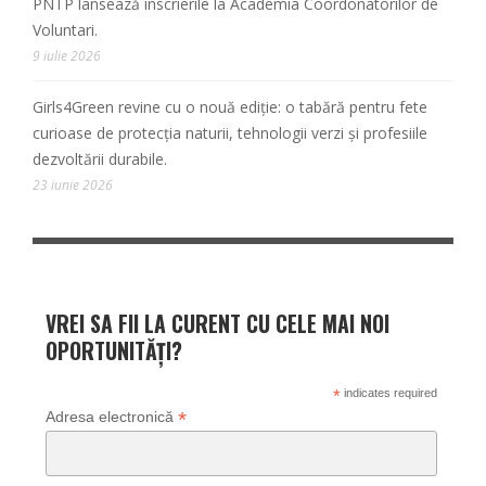
PNTP lansează înscrierile la Academia Coordonatorilor de
Voluntari.
9 iulie 2026
Girls4Green revine cu o nouă ediție: o tabără pentru fete
curioase de protecția naturii, tehnologii verzi și profesiile
dezvoltării durabile.
23 iunie 2026
VREI SA FII LA CURENT CU CELE MAI NOI
OPORTUNITĂȚI?
*
indicates required
*
Adresa electronică