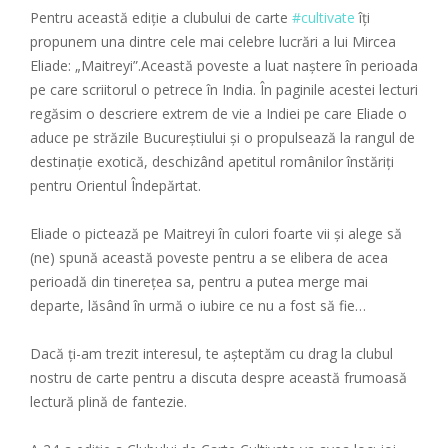
Pentru această ediție a clubului de carte
#cultivate
îți
propunem una dintre cele mai celebre lucrări a lui Mircea
Eliade: „Maitreyi”.Această poveste a luat naștere în perioada
pe care scriitorul o petrece în India. În paginile acestei lecturi
regăsim o descriere extrem de vie a Indiei pe care Eliade o
aduce pe străzile Bucureștiului și o propulsează la rangul de
destinație exotică, deschizând apetitul românilor înstăriți
pentru Orientul Îndepărtat.
Eliade o pictează pe Maitreyi în culori foarte vii și alege să
(ne) spună această poveste pentru a se elibera de acea
perioadă din tinerețea sa, pentru a putea merge mai
departe, lăsând în urmă o iubire ce nu a fost să fie…
Dacă ți-am trezit interesul, te așteptăm cu drag la clubul
nostru de carte pentru a discuta despre această frumoasă
lectură plină de fantezie.