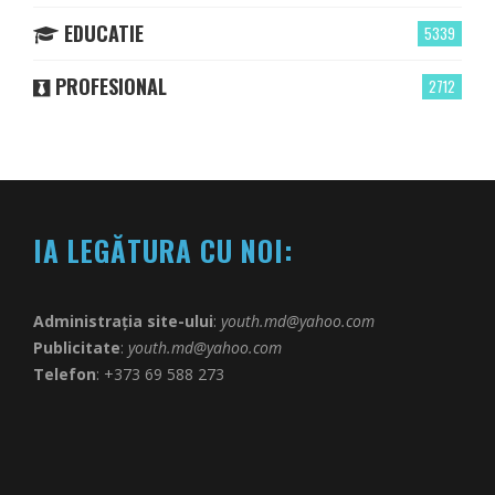
EDUCATIE
5339
PROFESIONAL
2712
IA LEGĂTURA CU NOI:
Administrația site-ului
:
youth.md@yahoo.com
Publicitate
:
youth.md@yahoo.com
Telefon
: +373 69 588 273