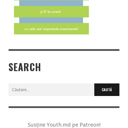
SEARCH
Caută
după:
Susține Youth.md pe Patreon!