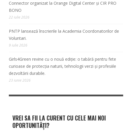
Connector organizat la Orange Digital Center și CIR PRO
BONO
22 iulie 2026
PNTP lansează înscrierile la Academia Coordonatorilor de
Voluntari.
9 iulie 2026
Girls4Green revine cu o nouă ediție: o tabără pentru fete
curioase de protecția naturii, tehnologii verzi și profesiile
dezvoltării durabile.
23 iunie 2026
VREI SA FII LA CURENT CU CELE MAI NOI
OPORTUNITĂȚI?