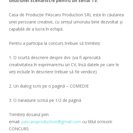
unui/unei scenarist/e pentru un serial TV.
Casa de Producție PAscaru Production SRL este în căutarea
unei persoane creative, cu simțul umorului bine dezvoltat și
capabilă de a lucra în echipă.
Pentru a participa la concurs trebuie să trimiteți:
1. O scurtă descriere despre dvs. (va fi apreciată
creativitatea în exprimare/nu un CV, însă datele pe care le
veți include în descriere trebuie să fie veridice)
2. Un dialog scris pe o pagină – COMEDIE
3. O narațiune scrisă pe 1/2 de pagină
Trimiteți dosarul prin
email:
pascaruproduction@gmail.com
cu titlul scrisorii:
CONCURS