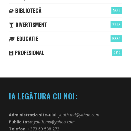
BIBLIOTECĂ
1692
DIVERTISMENT
2223
EDUCATIE
5339
PROFESIONAL
2712
IA LEGĂTURA CU NOI:
Administrația site-ului
:
youth.md@yahoo.com
Publicitate
:
youth.md@yahoo.com
Telefon
: +373 69 588 273