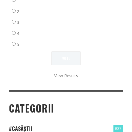
1
2
3
4
5
View Results
CATEGORII
#CASĂȘTII
632