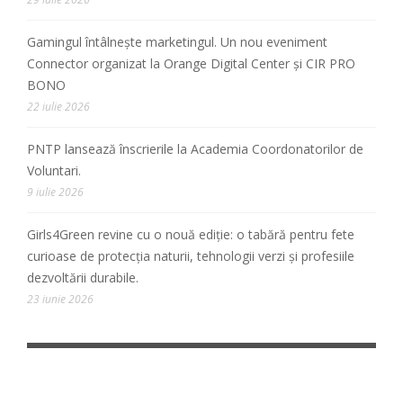
Gamingul întâlnește marketingul. Un nou eveniment
Connector organizat la Orange Digital Center și CIR PRO
BONO
22 iulie 2026
PNTP lansează înscrierile la Academia Coordonatorilor de
Voluntari.
9 iulie 2026
Girls4Green revine cu o nouă ediție: o tabără pentru fete
curioase de protecția naturii, tehnologii verzi și profesiile
dezvoltării durabile.
23 iunie 2026