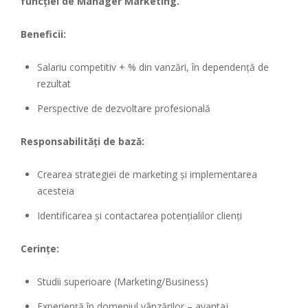
funcției de Manager Marketing.
Beneficii:
Salariu competitiv + % din vanzări, în dependență de
rezultat
Perspective de dezvoltare profesională
Responsabilități de bază:
Crearea strategiei de marketing și implementarea
acesteia
Identificarea şi contactarea potenţialilor clienţi
Ce
rințe
:
Studii superioare (Marketing/Business)
Experienţă în domeniul vânzărilor – avantaj