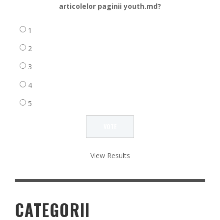
articolelor paginii youth.md?
1
2
3
4
5
View Results
CATEGORII