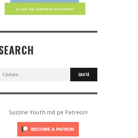
SEARCH
Caută
după:
Susține Youth.md pe Patreon!