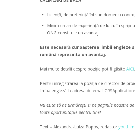
CALIFICĂRI DE BAZĂ:
Licență, de preferință într-un domeniu conex, 
Minim un an de experiență de lucru în sprijinul
ONG constituie un avantaj.
Este necesară cunoașterea limbii engleze sc
română reprezinta un avantaj.
Mai multe detalii despre poziție pot fi găsite
AICI
.
Pentru înregistrarea la poziția de director de proie
limba engleză la adresa de email CRSApplicatio
Nu ezita să ne urmărești și pe paginile noastre
d
toate oportunitățile pentru tine!
Text – Alexandra-Luiza Popov, redactor
youth.m