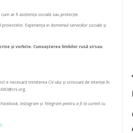
cum ar fi asistența socială sau protecție.
 proiectelor. Experiența in domeniul serviciilor sociale și
rise și vorbite. Cunoașterea limbilor rusă si/sau
ct e necesară trimiterea CV-ului și scrisoarii de intenție în
nsMD@crs.org.
e
Facebook
,
Instagram
și
Telegram
pentru a fi la curent cu
d
.