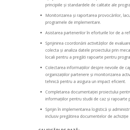
principiile și standardele de calitate ale progr
Monitorizarea și raportarea provocărilor, lacun
programele de implementare.
Asistarea partenerilor în eforturile lor de a r
Sprijinirea coordonării activităților de evaluar
colecta și analiza datele proiectului prin mec
locali pentru a pregăti rapoarte pentru progra
Colectarea informațiilor despre nevoile de cap
organizațiilor partenere și monitorizarea activ
tehnică pentru a asigura un impact eficient.
Completarea documentației proiectului pentru a
informațiilor pentru studii de caz și rapoarte 
Sprijin în implementarea logistică și administr
inclusiv pregătirea documentelor de achiziție ș