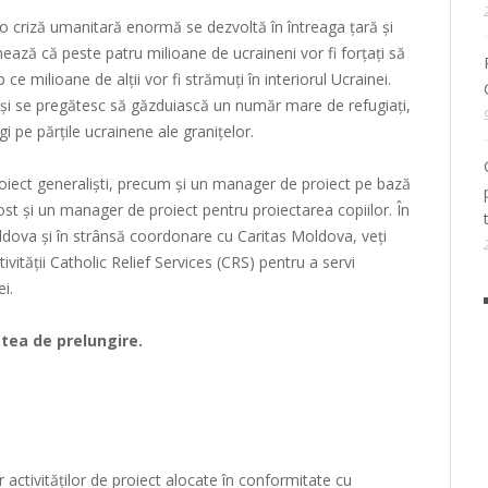
o criză umanitară enormă se dezvoltă în întreaga țară și
ează că peste patru milioane de ucraineni vor fi forțați să
ce milioane de alții vor fi strămuți în interiorul Ucrainei.
are și se pregătesc să găzduiască un număr mare de refugiați,
gi pe părțile ucrainene ale granițelor.
iect generaliști, precum și un manager de proiect pe bază
t și un manager de proiect pentru proiectarea copiilor. În
dova și în strânsă coordonare cu Caritas Moldova, veți
ivității Catholic Relief Services (CRS) pentru a servi
ei.
atea de prelungire.
r activităților de proiect alocate în conformitate cu