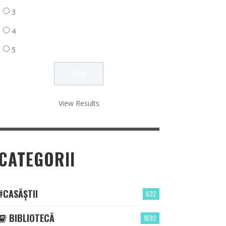
3
4
5
View Results
CATEGORII
#CASĂȘTII
632
BIBLIOTECĂ
1692