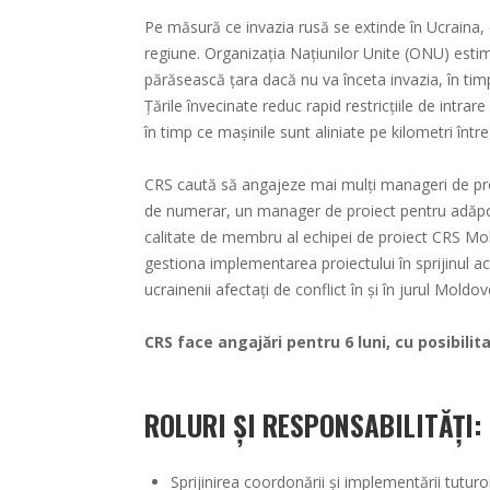
Pe măsură ce invazia rusă se extinde în Ucraina, 
regiune. Organizația Națiunilor Unite (ONU) estim
părăsească țara dacă nu va înceta invazia, în timp 
Țările învecinate reduc rapid restricțiile de intr
în timp ce mașinile sunt aliniate pe kilometri între
CRS caută să angajeze mai mulți manageri de pro
de numerar, un manager de proiect pentru adăpos
calitate de membru al echipei de proiect CRS Mol
gestiona implementarea proiectului în sprijinul act
ucrainenii afectați de conflict în și în jurul Moldov
CRS face angajări pentru 6 luni, cu posibilit
ROLURI ȘI RESPONSABILITĂȚI:
Sprijinirea coordonării și implementării tuturo