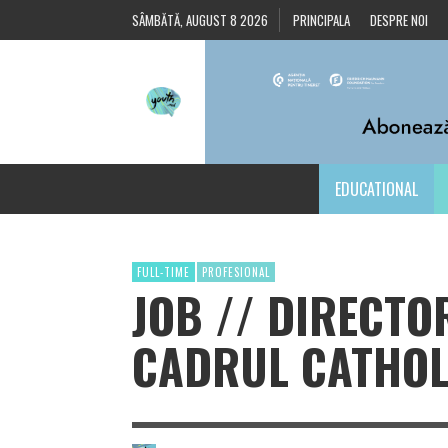
SÂMBĂTĂ, AUGUST 8 2026
PRINCIPALA
DESPRE NOI
EDUCATIONAL
FULL-TIME
PROFESIONAL
JOB // DIRECTO
CADRUL CATHOLI