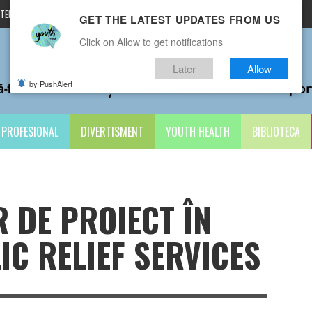
TERMENI ȘI CONDIȚII
CONTACTE
GET THE LATEST UPDATES FROM US
Click on Allow to get notifications
Later
Allow
by PushAlert
PROFESIONAL
DIVERTISMENT
YOUTH HEALTH
BIBLIOTECA
R DE PROIECT ÎN
C RELIEF SERVICES