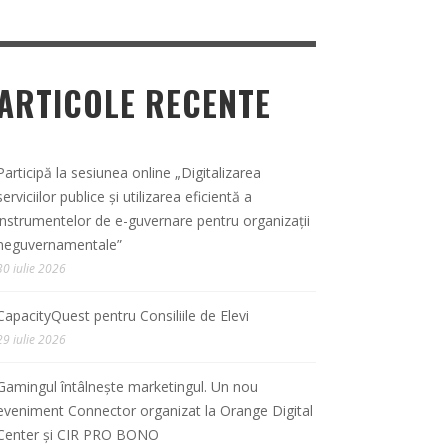
ARTICOLE RECENTE
Participă la sesiunea online „Digitalizarea
serviciilor publice și utilizarea eficientă a
instrumentelor de e-guvernare pentru organizații
neguvernamentale”
30 iulie 2026
CapacityQuest pentru Consiliile de Elevi
29 iulie 2026
Gamingul întâlnește marketingul. Un nou
eveniment Connector organizat la Orange Digital
Center și CIR PRO BONO