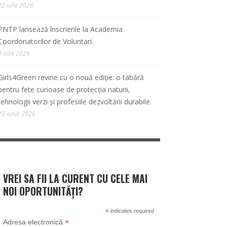
22 iulie 2026
PNTP lansează înscrierile la Academia
Coordonatorilor de Voluntari.
9 iulie 2026
Girls4Green revine cu o nouă ediție: o tabără
pentru fete curioase de protecția naturii,
tehnologii verzi și profesiile dezvoltării durabile.
23 iunie 2026
VREI SA FII LA CURENT CU CELE MAI
NOI OPORTUNITĂȚI?
*
indicates required
*
Adresa electronică