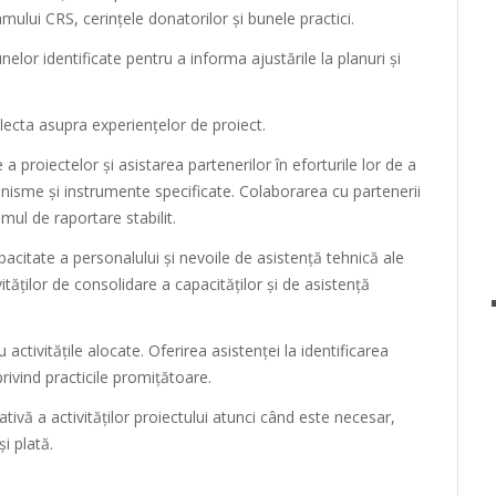
amului CRS, cerințele donatorilor și bunele practici.
elor identificate pentru a informa ajustările la planuri și
eflecta asupra experiențelor de proiect.
e a proiectelor și asistarea partenerilor în eforturile lor de a
anisme și instrumente specificate. Colaborarea cu partenerii
mul de raportare stabilit.
acitate a personalului și nevoile de asistență tehnică ale
ităților de consolidare a capacităților și de asistență
ctivitățile alocate. Oferirea asistenței la identificarea
privind practicile promițătoare.
ativă a activităților proiectului atunci când este necesar,
i plată.