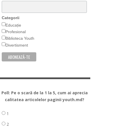
Categorii
Educație
Profesional
Biblioteca Youth
Divertisment
Poll: Pe o scară de la 1 la 5, cum ai aprecia
calitatea articolelor paginii youth.md?
1
2