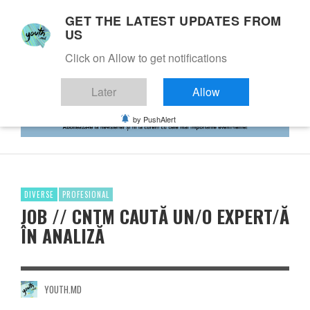
GET THE LATEST UPDATES FROM
US
Click on Allow to get notifications
Later
Allow
by PushAlert
DIVERSE
PROFESIONAL
JOB // CNTM CAUTĂ UN/O EXPERT/Ă
ÎN ANALIZĂ
YOUTH.MD