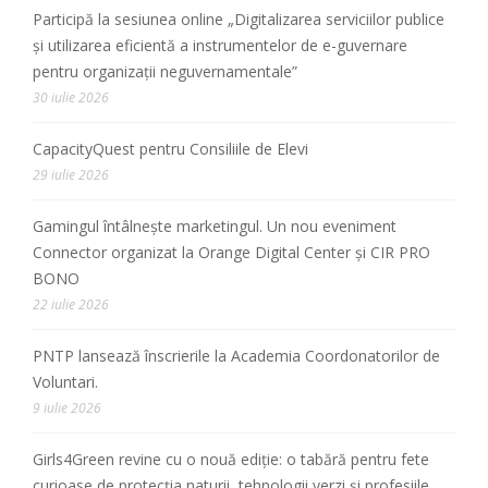
Participă la sesiunea online „Digitalizarea serviciilor publice
și utilizarea eficientă a instrumentelor de e-guvernare
pentru organizații neguvernamentale”
30 iulie 2026
CapacityQuest pentru Consiliile de Elevi
29 iulie 2026
Gamingul întâlnește marketingul. Un nou eveniment
Connector organizat la Orange Digital Center și CIR PRO
BONO
22 iulie 2026
PNTP lansează înscrierile la Academia Coordonatorilor de
Voluntari.
9 iulie 2026
Girls4Green revine cu o nouă ediție: o tabără pentru fete
curioase de protecția naturii, tehnologii verzi și profesiile