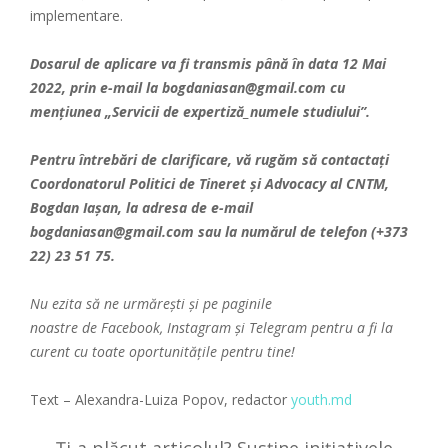
implementare.
Dosarul de aplicare va fi transmis până în data 12 Mai
2022, prin e-mail la bogdaniasan@gmail.com cu
mențiunea „Servicii de expertiză_numele studiului”.
Pentru întrebări de clarificare, vă rugăm să contactați
Coordonatorul Politici de Tineret și Advocacy al CNTM,
Bogdan Iașan, la adresa de e-mail
bogdaniasan@gmail.com sau la numărul de telefon (+373
22) 23 51 75.
Nu ezita să ne urmărești și pe paginile
noastre
de
Facebook
,
Instagram
și
Telegram
pentru a fi la
curent cu toate oportunitățile pentru tine!
Text – Alexandra-Luiza Popov, redactor
youth.md
Ți-a plăcut articolul? Susține inițiativele