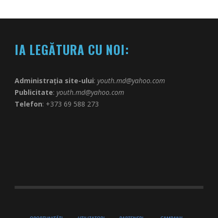
IA LEGĂTURA CU NOI:
Administrația site-ului
:
youth.md@yahoo.com
Publicitate
:
youth.md@yahoo.com
Telefon
: +373 69 588 273