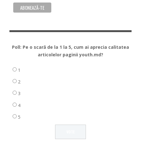
Poll: Pe o scară de la 1 la 5, cum ai aprecia calitatea
articolelor paginii youth.md?
1
2
3
4
5