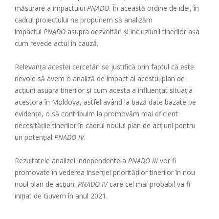
măsurare a impactului
PNADO
. În această ordine de idei, în
cadrul proiectului ne propunem să analizăm
impactul
PNADO
asupra dezvoltări și incluziunii tinerilor așa
cum revede actul în cauză.
Relevanța acestei cercetări se justifică prin faptul că este
nevoie să avem o analiză de impact al acestui plan de
acțiuni asupra tinerilor și cum acesta a influențat situația
acestora în Moldova, astfel având la bază date bazate pe
evidențe, o să contribuim la promovăm mai eficient
necesitățile tinerilor în cadrul noului plan de acțiuni pentru
un potențial
PNADO IV
.
Rezultatele analizei independente a
PNADO III
vor fi
promovate în vederea inserției priorităților tinerilor în nou
noul plan de acțiuni
PNADO IV
care cel mai probabil va fi
inițiat de Guvern în anul 2021.