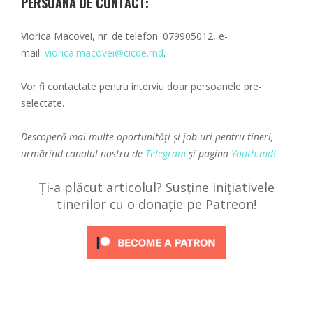
PERSOANA DE CONTACT:
Viorica Macovei, nr. de telefon: 079905012, e-
mail:
viorica.macovei@cicde.md
.
Vor fi contactate pentru interviu doar persoanele pre-
selectate.
Descoperă mai multe oportunități și job-uri pentru tineri,
urmărind canalul nostru de
Telegram
și pagina
Youth.md!
Ți-a plăcut articolul? Susține inițiativele
tinerilor cu o donație pe Patreon!