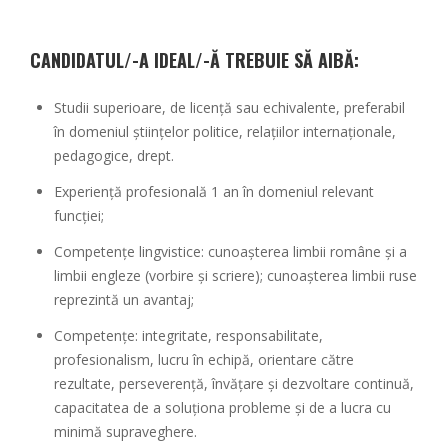
CANDIDATUL/-A IDEAL/-Ă TREBUIE SĂ AIBĂ:
Studii superioare, de licență sau echivalente, preferabil
în domeniul științelor politice, relațiilor internaționale,
pedagogice, drept.
Experiență profesională 1 an în domeniul relevant
funcției;
Competențe lingvistice: cunoașterea limbii române și a
limbii engleze (vorbire şi scriere); cunoașterea limbii ruse
reprezintă un avantaj;
Competențe: integritate, responsabilitate,
profesionalism, lucru în echipă, orientare către
rezultate, perseverență, învățare și dezvoltare continuă,
capacitatea de a soluționa probleme și de a lucra cu
minimă supraveghere.