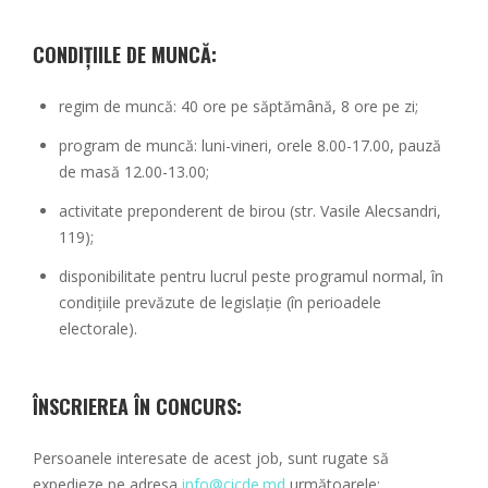
CONDIȚIILE DE MUNCĂ:
regim de muncă: 40 ore pe săptămână, 8 ore pe zi;
program de muncă: luni-vineri, orele 8.00-17.00, pauză
de masă 12.00-13.00;
activitate preponderent de birou (str. Vasile Alecsandri,
119);
disponibilitate pentru lucrul peste programul normal, în
condițiile prevăzute de legislație (în perioadele
electorale).
ÎNSCRIEREA ÎN CONCURS:
Persoanele interesate de acest job, sunt rugate să
expedieze pe adresa
info@cicde.md
următoarele: