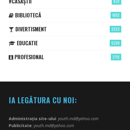
#CASĂȘTII
632
BIBLIOTECĂ
1692
DIVERTISMENT
2223
EDUCATIE
5339
PROFESIONAL
2712
IA LEGĂTURA CU NOI:
Administrația site-ului
:
youth.md@yahoo.com
Publicitate
:
youth.md@yahoo.com