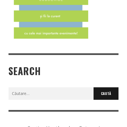
SEARCH
Caută
după: