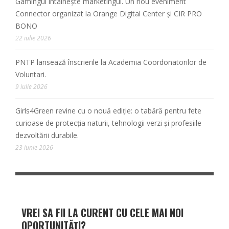
Gamingul întâlnește marketingul. Un nou eveniment
Connector organizat la Orange Digital Center și CIR PRO
BONO
22 iulie 2026
PNTP lansează înscrierile la Academia Coordonatorilor de
Voluntari.
9 iulie 2026
Girls4Green revine cu o nouă ediție: o tabără pentru fete
curioase de protecția naturii, tehnologii verzi și profesiile
dezvoltării durabile.
23 iunie 2026
VREI SA FII LA CURENT CU CELE MAI NOI
OPORTUNITĂȚI?