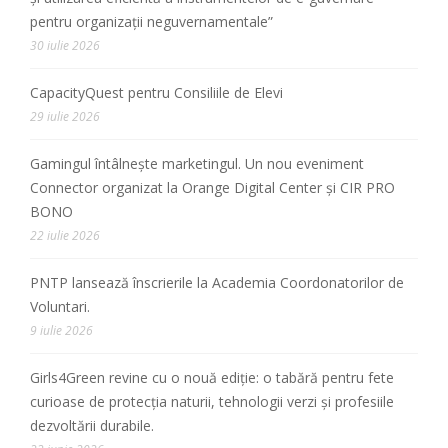
pentru organizații neguvernamentale”
30 iulie 2026
CapacityQuest pentru Consiliile de Elevi
29 iulie 2026
Gamingul întâlnește marketingul. Un nou eveniment
Connector organizat la Orange Digital Center și CIR PRO
BONO
22 iulie 2026
PNTP lansează înscrierile la Academia Coordonatorilor de
Voluntari.
9 iulie 2026
Girls4Green revine cu o nouă ediție: o tabără pentru fete
curioase de protecția naturii, tehnologii verzi și profesiile
dezvoltării durabile.