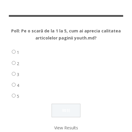
Poll: Pe o scară de la 1 la 5, cum ai aprecia calitatea
articolelor paginii youth.md?
1
2
3
4
5
View Results