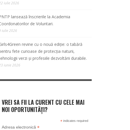
22 iulie 2026
PNTP lansează înscrierile la Academia
Coordonatorilor de Voluntari.
9 iulie 2026
Girls4Green revine cu o nouă ediție: o tabără
pentru fete curioase de protecția naturii,
tehnologii verzi și profesiile dezvoltării durabile.
23 iunie 2026
VREI SA FII LA CURENT CU CELE MAI
NOI OPORTUNITĂȚI?
*
indicates required
*
Adresa electronică