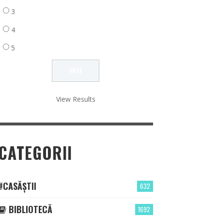
3
4
5
View Results
CATEGORII
#CASĂȘTII
632
BIBLIOTECĂ
1692