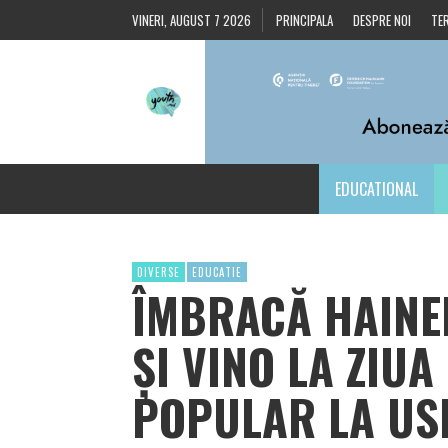
VINERI, AUGUST 7 2026
PRINCIPALA
DESPRE NOI
TER
EDUCATIONAL
DIVERSE
EDUCATIE
ÎMBRACĂ HAINE
ȘI VINO LA ZIU
POPULAR LA USM