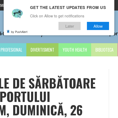
MENI ȘI CONDIȚII
CONTACTE
GET THE LATEST UPDATES FROM US
Click on Allow to get notifications
Later
Allow
by PushAlert
PROFESIONAL
DIVERTISMENT
YOUTH HEALTH
BIBLIOTECA
LE DE SĂRBĂTOARE
A PORTULUI
, DUMINICĂ, 26