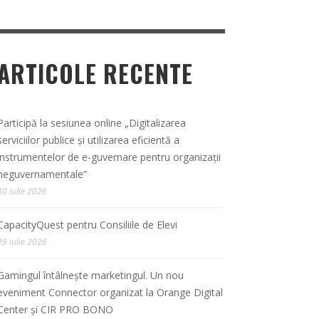
ARTICOLE RECENTE
Participă la sesiunea online „Digitalizarea
serviciilor publice și utilizarea eficientă a
instrumentelor de e-guvernare pentru organizații
neguvernamentale”
30 iulie 2026
CapacityQuest pentru Consiliile de Elevi
29 iulie 2026
Gamingul întâlnește marketingul. Un nou
eveniment Connector organizat la Orange Digital
Center și CIR PRO BONO