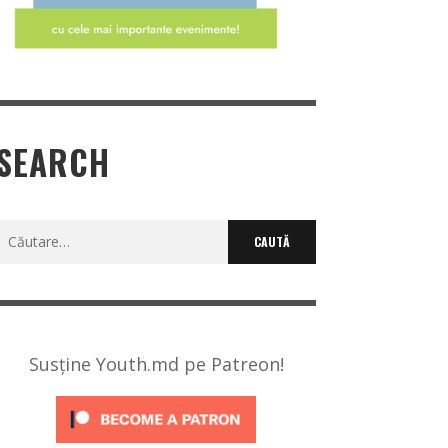
SEARCH
Caută
după:
Susține Youth.md pe Patreon!