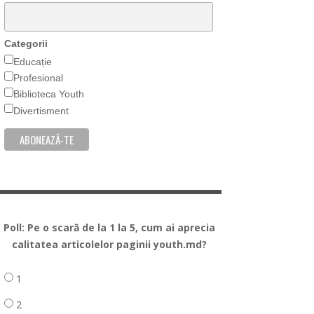
Categorii
Educație
Profesional
Biblioteca Youth
Divertisment
Poll: Pe o scară de la 1 la 5, cum ai aprecia
calitatea articolelor paginii youth.md?
1
2