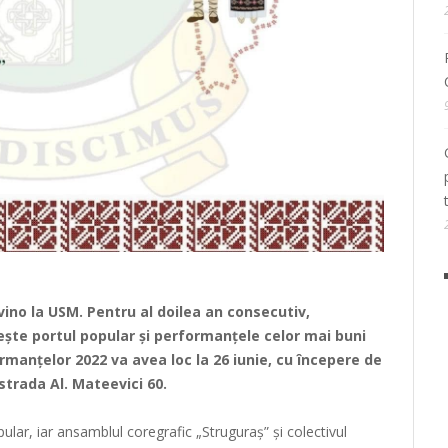
vino la USM. Pentru al doilea an consecutiv,
ște portul popular și performanțele celor mai buni
ormanțelor 2022 va avea loc la 26 iunie, cu începere de
strada Al. Mateevici 60.
lar, iar ansamblul coregrafic „Struguraș” și colectivul