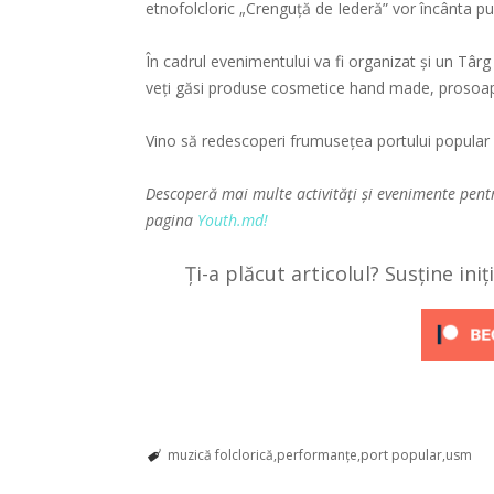
etnofolcloric „Crenguță de Iederă” vor încânta pu
În cadrul evenimentului va fi organizat și un Târg 
veți găsi produse cosmetice hand made, prosoape 
Vino să redescoperi frumusețea portului popular 
Descoperă mai multe activități și evenimente pent
pagina
Youth.md!
Ți-a plăcut articolul? Susține ini
muzică folclorică
performanțe
port popular
usm