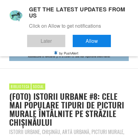
GET THE LATEST UPDATES FROM
US
Click on Allow to get notifications
Later
Allow
by PushAlert
BIBLIOTECĂ
SOCIAL
(FOTO) ISTORII URBANE #8: CELE
MAI POPULARE TIPURI DE PICTURI
MURALE ÎNTÂLNITE PE STRĂZILE
CHIȘINĂULUI
ISTORII URBANE, CHIȘINĂU, ARTĂ URBANĂ, PICTURI MURALE,