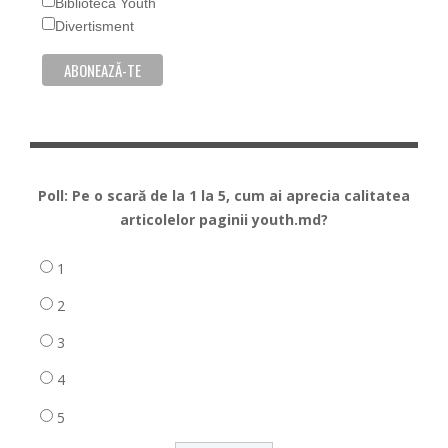
Biblioteca Youth
Divertisment
Poll: Pe o scară de la 1 la 5, cum ai aprecia calitatea
articolelor paginii youth.md?
1
2
3
4
5