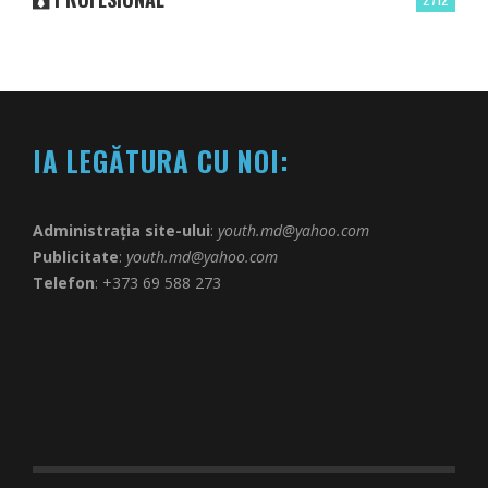
IA LEGĂTURA CU NOI:
Administrația site-ului
:
youth.md@yahoo.com
Publicitate
:
youth.md@yahoo.com
Telefon
: +373 69 588 273