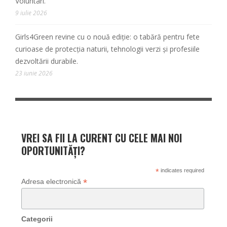
Voluntari.
9 iulie 2026
Girls4Green revine cu o nouă ediție: o tabără pentru fete
curioase de protecția naturii, tehnologii verzi și profesiile
dezvoltării durabile.
23 iunie 2026
VREI SA FII LA CURENT CU CELE MAI NOI
OPORTUNITĂȚI?
*
indicates required
*
Adresa electronică
Categorii