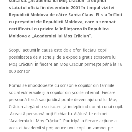
suita sa. „Academia lui Moş Crăciun” a obţinut
statutul oficial în decembrie 2001 în timpul vizitei
Republicii Moldova de către Santa Claus. El s-a întîlnit
cu preşedintele Republicii Moldova, care a semnat
certificatul cu privire la înfiinţarea în Republica
Moldova a „Academiei lui Moş Crăciun”.
Scopul acţiunii în cauză este de a oferi fiecărui copil
posibilitatea de a scrie şi de a expedia gratis scrisoare lui
Moş Crăciun. Î
n fiecare an Moș Crăciun primește până la 16
000 scrisori.
Pomul se împodobeste cu scrisorile copiilor din familiile
social vulnerabile și a copiilor din școlile internat. Fiecare
persoană fizică sau juridică poate deveni ajutorul lui Moș
Crăciun alegând o scrisoare și îndeplinind dorința unui copil.
Această persoană poți fi chiar tu. Alătură-te echipei
“Academia lui Moș Crăciun”. Participă la fiecare acțiune a
acestei Academii și poți aduce unui copil un zambet pe