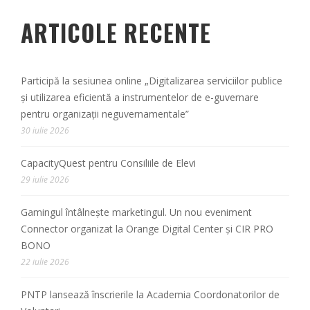
ARTICOLE RECENTE
Participă la sesiunea online „Digitalizarea serviciilor publice
și utilizarea eficientă a instrumentelor de e-guvernare
pentru organizații neguvernamentale”
30 iulie 2026
CapacityQuest pentru Consiliile de Elevi
29 iulie 2026
Gamingul întâlnește marketingul. Un nou eveniment
Connector organizat la Orange Digital Center și CIR PRO
BONO
22 iulie 2026
PNTP lansează înscrierile la Academia Coordonatorilor de