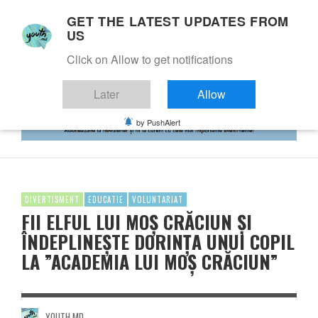
GET THE LATEST UPDATES FROM
US
Click on Allow to get notifications
Later
Allow
by PushAlert
DIVERTISMENT
EDUCATIE
VOLUNTARIAT
FII ELFUL LUI MOȘ CRĂCIUN ȘI
ÎNDEPLINEȘTE DORINȚA UNUI COPIL
LA ”ACADEMIA LUI MOȘ CRĂCIUN”
YOUTH.MD