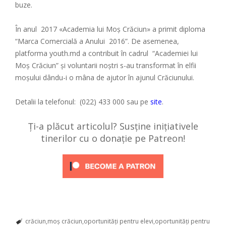
buze.
În anul 2017 «Academia lui Moş Crăciun» a primit diploma
“Marca Comercială a Anului 2016”.
De asemenea,
platforma youth.md a contribuit în cadrul “Academiei lui
Moș Crăciun” și voluntarii noștri s-au transformat în elfii
moșului dându-i o mâna de ajutor în ajunul Crăciunului.
Detalii la telefonul:
(022) 433 000
sau pe
site
.
Ți-a plăcut articolul? Susține inițiativele
tinerilor cu o donație pe Patreon!
crăciun
moș crăciun
oportunități pentru elevi
oportunități pentru