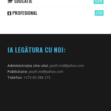
EDUCATIE
5339
PROFESIONAL
2712
IA LEGĂTURA CU NOI:
Administrația site-ului
:
youth.md@yahoo.com
Publicitate
:
youth.md@yahoo.com
Telefon
: +373 69 588 273