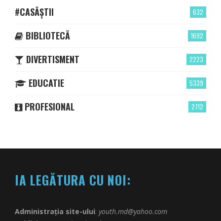
#CASĂȘTII
632
BIBLIOTECĂ
1692
DIVERTISMENT
2223
EDUCATIE
5339
PROFESIONAL
2712
IA LEGĂTURA CU NOI:
Administrația site-ului
:
youth.md@yahoo.com