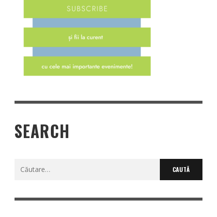
SEARCH
Caută
după: