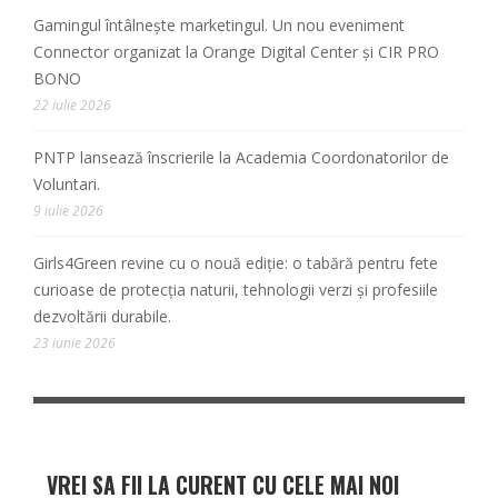
Gamingul întâlnește marketingul. Un nou eveniment
Connector organizat la Orange Digital Center și CIR PRO
BONO
22 iulie 2026
PNTP lansează înscrierile la Academia Coordonatorilor de
Voluntari.
9 iulie 2026
Girls4Green revine cu o nouă ediție: o tabără pentru fete
curioase de protecția naturii, tehnologii verzi și profesiile
dezvoltării durabile.
23 iunie 2026
VREI SA FII LA CURENT CU CELE MAI NOI