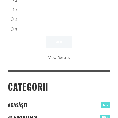
2
3
4
5
View Results
CATEGORII
#CASĂȘTII
632
BIBLIOTECĂ
1692