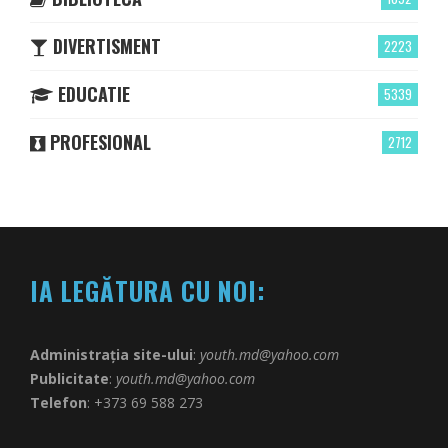
DIVERTISMENT
2223
EDUCATIE
5339
PROFESIONAL
2712
IA LEGĂTURA CU NOI:
Administrația site-ului
:
youth.md@yahoo.com
Publicitate
:
youth.md@yahoo.com
Telefon
: +373 69 588 273