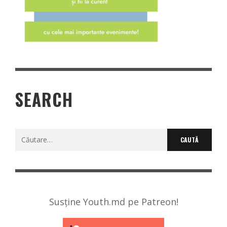
SEARCH
Caută
după:
Susține Youth.md pe Patreon!