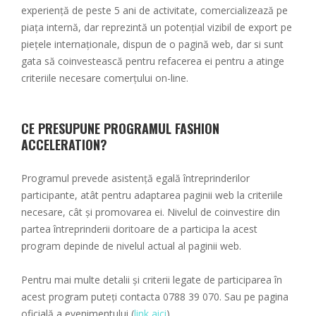
experiență de peste 5 ani de activitate, comercializează pe
piața internă, dar reprezintă un potențial vizibil de export pe
piețele internaționale, dispun de o pagină web, dar si sunt
gata să coinvestească pentru refacerea ei pentru a atinge
criteriile necesare comerțului on-line.
CE PRESUPUNE PROGRAMUL FASHION
ACCELERATION?
Programul prevede asistență egală întreprinderilor
participante, atât pentru adaptarea paginii web la criteriile
necesare, cât și promovarea ei. Nivelul de coinvestire din
partea întreprinderii doritoare de a participa la acest
program depinde de nivelul actual al paginii web.
Pentru mai multe detalii și criterii legate de participarea în
acest program puteți contacta 0788 39 070. Sau pe pagina
oficială a evenimentului (
link aici
).