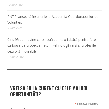
22 iulie 2026
PNTP lansează înscrierile la Academia Coordonatorilor de
Voluntari.
9 iulie 2026
Girls4Green revine cu o nouă ediție: o tabără pentru fete
curioase de protecția naturii, tehnologii verzi și profesiile
dezvoltării durabile.
23 iunie 2026
VREI SA FII LA CURENT CU CELE MAI NOI
OPORTUNITĂȚI?
*
indicates required
Adresa electronică