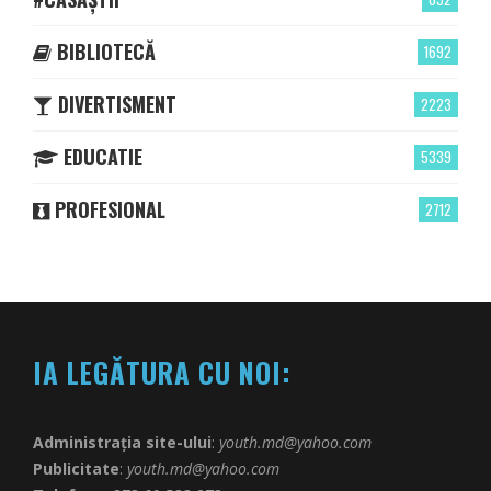
BIBLIOTECĂ
1692
DIVERTISMENT
2223
EDUCATIE
5339
PROFESIONAL
2712
IA LEGĂTURA CU NOI:
Administrația site-ului
:
youth.md@yahoo.com
Publicitate
:
youth.md@yahoo.com