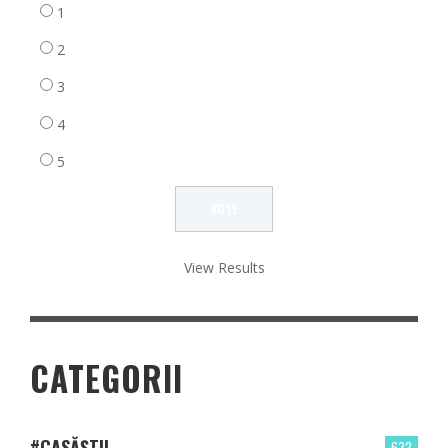
1
2
3
4
5
View Results
CATEGORII
#CASĂȘTII
632