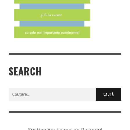
SEARCH
Caută
după:
Susține Youth.md pe Patreon!