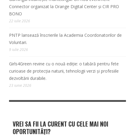
Connector organizat la Orange Digital Center și CIR PRO
BONO
22 iulie 2026
PNTP lansează înscrierile la Academia Coordonatorilor de
Voluntari.
9 iulie 2026
Girls4Green revine cu o nouă ediție: o tabără pentru fete
curioase de protecția naturii, tehnologii verzi și profesiile
dezvoltării durabile.
23 iunie 2026
VREI SA FII LA CURENT CU CELE MAI NOI
OPORTUNITĂȚI?