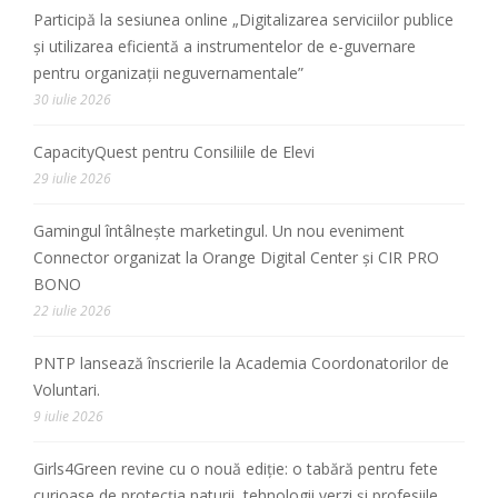
Participă la sesiunea online „Digitalizarea serviciilor publice
și utilizarea eficientă a instrumentelor de e-guvernare
pentru organizații neguvernamentale”
30 iulie 2026
CapacityQuest pentru Consiliile de Elevi
29 iulie 2026
Gamingul întâlnește marketingul. Un nou eveniment
Connector organizat la Orange Digital Center și CIR PRO
BONO
22 iulie 2026
PNTP lansează înscrierile la Academia Coordonatorilor de
Voluntari.
9 iulie 2026
Girls4Green revine cu o nouă ediție: o tabără pentru fete
curioase de protecția naturii, tehnologii verzi și profesiile