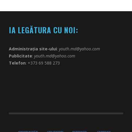
IA LEGĂTURA CU NOI:
Administrația site-ului
:
youth.md@yahoo.com
Publicitate
:
youth.md@yahoo.com
Telefon
: +373 69 588 273