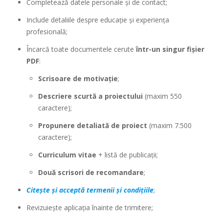
Completează datele personale și de contact;
Include detaliile despre educație și experiența
profesională;
Încarcă toate documentele cerute
într-un singur fișier
PDF
:
Scrisoare de motivație
;
Descriere scurtă a proiectului
(maxim 550
caractere);
Propunere detaliată de proiect
(maxim 7.500
caractere);
Curriculum vitae
+ listă de publicații;
Două scrisori de recomandare
;
Citește și acceptă termenii și condițiile
;
Revizuiește aplicația înainte de trimitere;