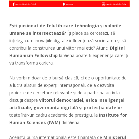
Ești pasionat de felul în care tehnologia și valorile
umane se intersectează?
Îți place să cercetezi, să
înțelegi cum inovațiile digitale influențează societatea și să
contribui la construirea unui viitor mai etic? Atunci
Digital
Humanism Fellowship
la Viena poate fi experiența care îți
va transforma cariera.
Nu vorbim doar de o bursă clasică, ci de o oportunitate de
a lucra alături de experți internaționali, de a dezvolta
proiecte de cercetare relevante și de a participa activ la
discuții despre
viitorul democrației, etica inteligenței
artificiale, guvernanța digitală și protecția datelor
–
toate într-un cadru academic de prestigiu, la
Institute for
Human Sciences (IWM)
din Viena.
Această bursă internațională este finanțată de
Ministerul