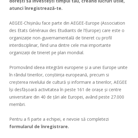
dorești să investești timpul tău, creând lucruri utile,
atunci înregistrează-te.
AEGEE-Chișinău face parte din AEGEE-Europe (Association
des Etats Généraux des Etudiants de l’Europe) care este o
organizaţie non-guvernamentală de tineret cu profil
interdisciplinar, fiind una dintre cele mai importante
organizaţii de tineret pe plan mondial.
Promovând ideea integrării europene şi a unei Europe unite
în rândul tinerilor, conştiinţa europeană, precum si
creşterea nivelului de cultură și informare a tinerilor, AEGEE
îşi desfăşoară activitatea în peste 161 de oraşe și centre
universitare din 40 de ţări ale Europei, având peste 27.000
membri.
Pentru a fi parte a echipei, e nevoie să completezi
formularul de înregistrare.