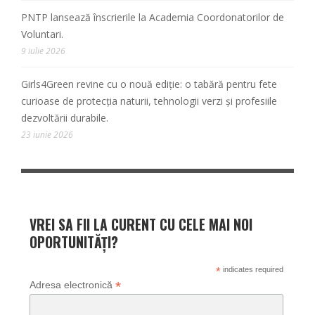
PNTP lansează înscrierile la Academia Coordonatorilor de
Voluntari.
9 iulie 2026
Girls4Green revine cu o nouă ediție: o tabără pentru fete
curioase de protecția naturii, tehnologii verzi și profesiile
dezvoltării durabile.
23 iunie 2026
VREI SA FII LA CURENT CU CELE MAI NOI
OPORTUNITĂȚI?
*
indicates required
*
Adresa electronică