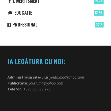
DIVERTISMENT
2223
EDUCATIE
5339
PROFESIONAL
2712
IA LEGĂTURA CU NOI:
Administrația site-ului
:
youth.md@yahoo.com
Publicitate
:
youth.md@yahoo.com
Telefon
: +373 69 588 273