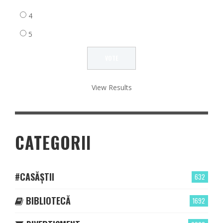
4
5
View Results
CATEGORII
#CASĂȘTII
632
BIBLIOTECĂ
1692