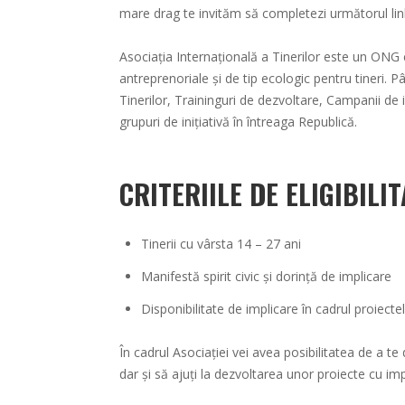
mare drag te invităm să completezi următorul link 
Asociația Internațională a Tinerilor este un ONG 
antreprenoriale și de tip ecologic pentru tineri. 
Tinerilor, Traininguri de dezvoltare, Campanii d
grupuri de inițiativă în întreaga Republică.
CRITERIILE DE ELIGIBILIT
Tinerii cu vârsta 14 – 27 ani
Manifestă spirit civic și dorință de implicare
Disponibilitate de implicare în cadrul proiectel
În cadrul Asociației vei avea posibilitatea de a t
dar și să ajuți la dezvoltarea unor proiecte cu im