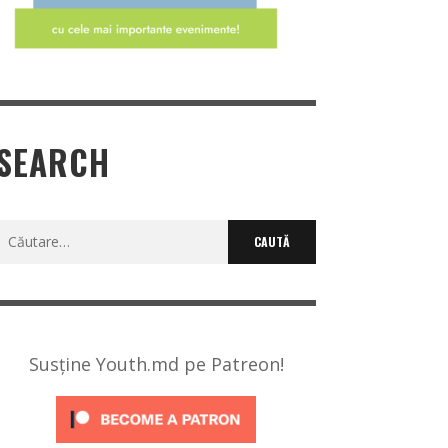
SEARCH
Caută
după:
Susține Youth.md pe Patreon!