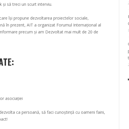
și să treci un scurt interviu.
care își propune dezvoltarea proiectelor sociale,
Până în prezent, AIT a organizat Forumul Internațional al
e informare precum și am Dezvoltat mai mult de 20 de
ATE:
or asociației
e dezvolta ca persoană, să faci cunoștință cu oameni faini,
pact!