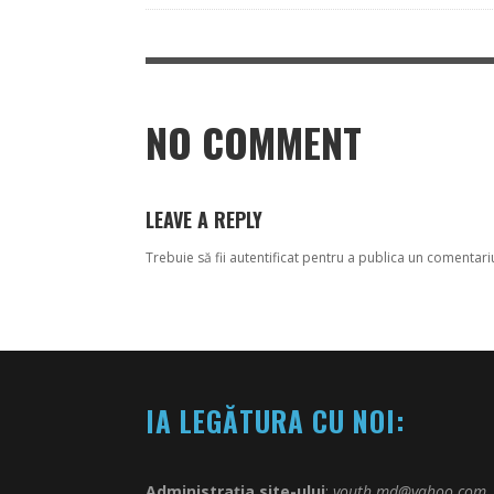
NO COMMENT
LEAVE A REPLY
Trebuie să fii
autentificat
pentru a publica un comentari
IA LEGĂTURA CU NOI:
Administrația site-ului
:
youth.md@yahoo.com