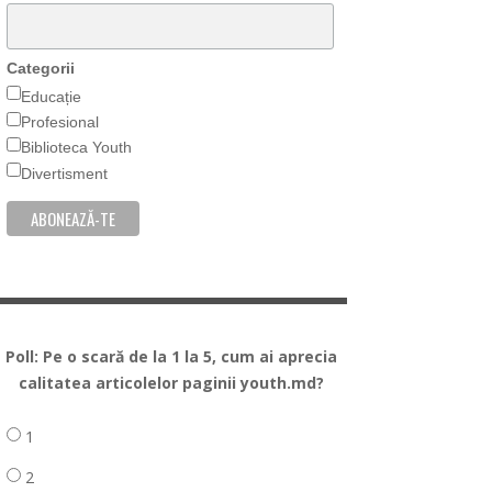
Categorii
Educație
Profesional
Biblioteca Youth
Divertisment
Poll: Pe o scară de la 1 la 5, cum ai aprecia
calitatea articolelor paginii youth.md?
1
2