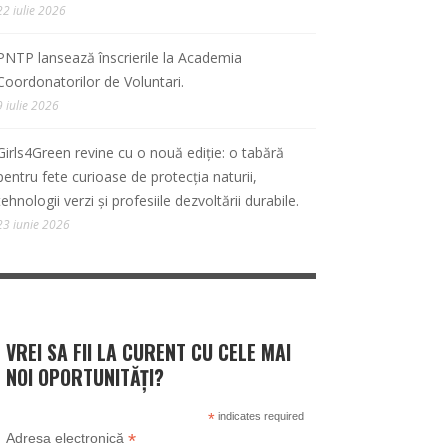
22 iulie 2026
PNTP lansează înscrierile la Academia
Coordonatorilor de Voluntari.
9 iulie 2026
Girls4Green revine cu o nouă ediție: o tabără
pentru fete curioase de protecția naturii,
tehnologii verzi și profesiile dezvoltării durabile.
23 iunie 2026
VREI SA FII LA CURENT CU CELE MAI
NOI OPORTUNITĂȚI?
*
indicates required
*
Adresa electronică