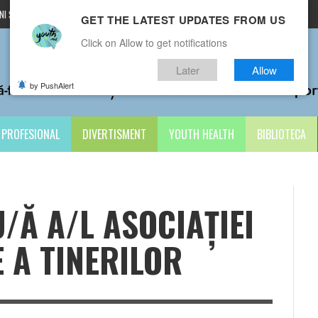
I ȘI CONDIȚII
CONTACTE
GET THE LATEST UPDATES FROM US
Click on Allow to get notifications
Later
Allow
by PushAlert
PROFESIONAL
DIVERTISMENT
YOUTH HEALTH
BIBLIOTECA
Ă A/L ASOCIAȚIEI
 A TINERILOR