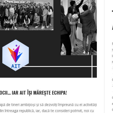
II… IAR AIT ÎȘI MĂREȘTE ECHIPA!
ă de tineri ambițioși și să dezvolți împreună cu ei activități
in întreaga republică, iar, dacă te consideri potrivit, noi cu