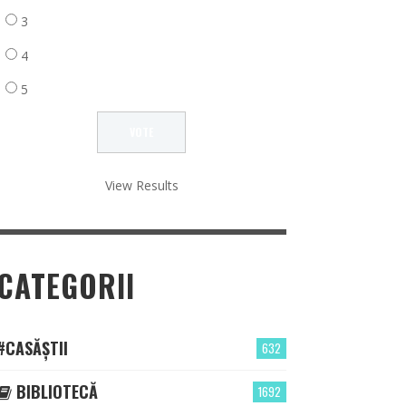
3
4
5
View Results
CATEGORII
#CASĂȘTII
632
BIBLIOTECĂ
1692