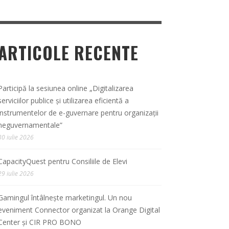
ARTICOLE RECENTE
Participă la sesiunea online „Digitalizarea
serviciilor publice și utilizarea eficientă a
instrumentelor de e-guvernare pentru organizații
neguvernamentale”
30 iulie 2026
CapacityQuest pentru Consiliile de Elevi
29 iulie 2026
Gamingul întâlnește marketingul. Un nou
eveniment Connector organizat la Orange Digital
Center și CIR PRO BONO