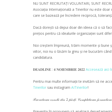
NU SUNT RECRUTAȚI VOLUNTARI, SUNT RECRUTAȚI
Asociația Internațională a Tinerilor nu este doar o 
care se bazează pe încredere reciprocă, toleranță
Dacă dorești să depui doar din ideea că o să faci 
prețios pentru că idealurile organizației sunt difer
Noi creștem împreună, trăim momente și bune și 
viitor, noi nu o lăsăm la greu și ne bucurăm când
candidatura.
𝐃𝐄𝐀𝐃𝐋𝐈𝐍𝐄 : 𝟒 𝐍𝐎𝐈𝐄𝐌𝐁𝐑𝐈𝐄 𝟐𝟎𝟐𝟐
Accesează aici li
Pentru mai multe informații te invităm să ne ac
Tinerilor
sau instagram
AITinerilor
!
ℛℯ𝒸𝓇𝓊𝓉𝒶𝓇ℯ𝒶 𝒸ℴ𝓃𝓈𝓉𝒶̆ 𝒹𝒾𝓃 2 𝓅𝒶̆𝓇𝓉̗𝒾: 𝒞ℴ𝓂𝓅𝓁ℯ𝓉𝒶𝓇ℯ𝒶 𝒻ℴ𝓇𝓂𝓊𝓁𝒶𝓇𝓊𝓁
Preventiv îți propunem să analizezi departamentel