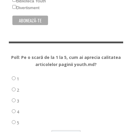
Biblioteca Youth
Divertisment
Poll: Pe o scară de la 1 la 5, cum ai aprecia calitatea
articolelor paginii youth.md?
1
2
3
4
5