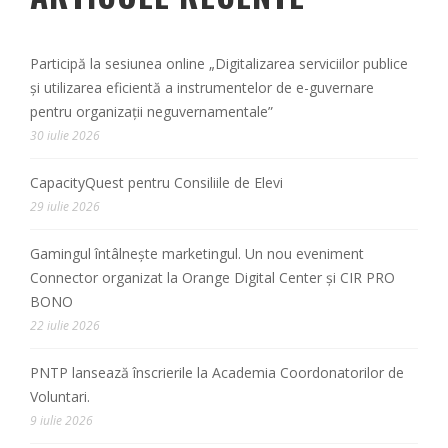
Participă la sesiunea online „Digitalizarea serviciilor publice
și utilizarea eficientă a instrumentelor de e-guvernare
pentru organizații neguvernamentale”
30 iulie 2026
CapacityQuest pentru Consiliile de Elevi
29 iulie 2026
Gamingul întâlnește marketingul. Un nou eveniment
Connector organizat la Orange Digital Center și CIR PRO
BONO
22 iulie 2026
PNTP lansează înscrierile la Academia Coordonatorilor de
Voluntari.
9 iulie 2026