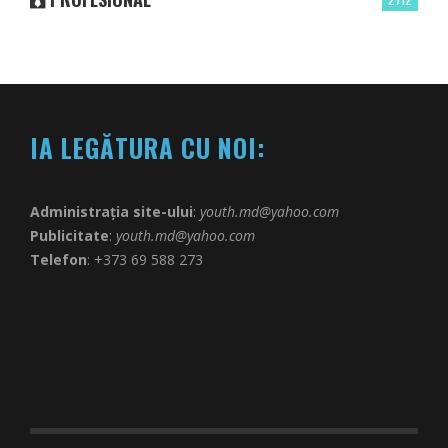
IA LEGĂTURA CU NOI:
Administrația site-ului
:
youth.md@yahoo.com
Publicitate
:
youth.md@yahoo.com
Telefon
: +373 69 588 273