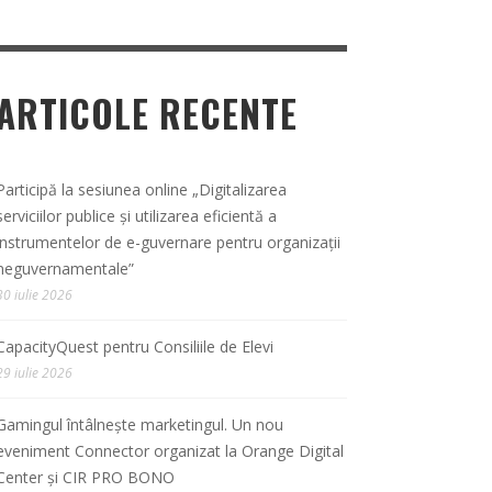
ARTICOLE RECENTE
Participă la sesiunea online „Digitalizarea
serviciilor publice și utilizarea eficientă a
instrumentelor de e-guvernare pentru organizații
neguvernamentale”
30 iulie 2026
CapacityQuest pentru Consiliile de Elevi
29 iulie 2026
Gamingul întâlnește marketingul. Un nou
eveniment Connector organizat la Orange Digital
Center și CIR PRO BONO