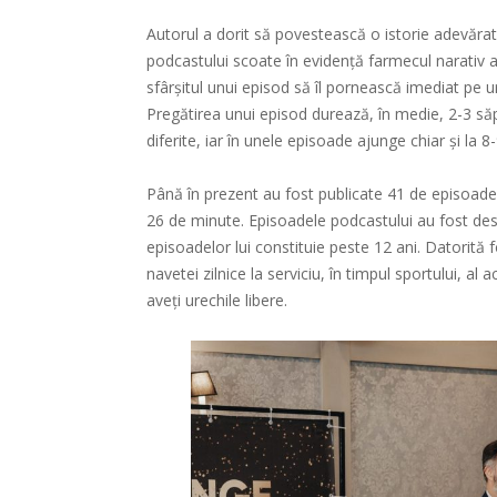
Autorul a dorit să povestească o istorie adevăr
podcastului scoate în evidență farmecul narativ al 
sfârșitul unui episod să îl pornească imediat pe u
Pregătirea unui episod durează, în medie, 2-3 săp
diferite, iar în unele episoade ajunge chiar și la 8
Până în prezent au fost publicate 41 de episoade
26 de minute. Episoadele podcastului au fost desc
episoadelor lui constituie peste 12 ani. Datorită 
navetei zilnice la serviciu, în timpul sportului, al a
aveți urechile libere.