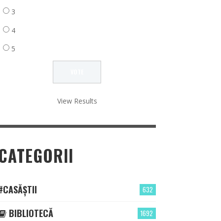
3
4
5
View Results
CATEGORII
#CASĂȘTII
632
BIBLIOTECĂ
1692