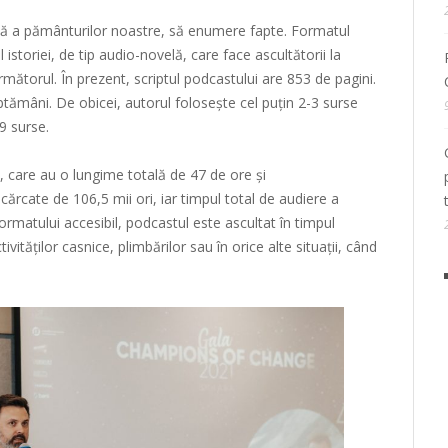
ată a pământurilor noastre, să enumere fapte. Formatul
istoriei, de tip audio-novelă, care face ascultătorii la
rmătorul. În prezent, scriptul podcastului are 853 de pagini.
tămâni. De obicei, autorul folosește cel puțin 2-3 surse
-9 surse.
, care au o lungime totală de 47 de ore și
ărcate de 106,5 mii ori, iar timpul total de audiere a
formatului accesibil, podcastul este ascultat în timpul
ctivităților casnice, plimbărilor sau în orice alte situații, când