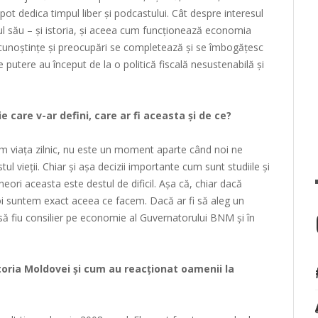
 pot dedica timpul liber și podcastului. Cât despre interesul
lul său – și istoria, și aceea cum funcționează economia
e cunoștințe și preocupări se completează și se îmbogățesc
 de putere au început de la o politică fiscală nesustenabilă și
 care v-ar defini, care ar fi aceasta și de ce?
m viața zilnic, nu este un moment aparte când noi ne
 vieții. Chiar și așa decizii importante cum sunt studiile și
uneori aceasta este destul de dificil. Așa că, chiar dacă
oi suntem exact aceea ce facem. Dacă ar fi să aleg un
să fiu consilier pe economie al Guvernatorului BNM și în
oria Moldovei și cum au reacționat oamenii la