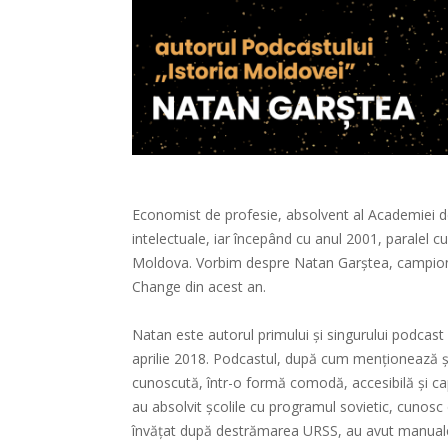
Economist de profesie, absolvent al Academiei de
intelectuale, iar începând cu anul 2001, paralel cu
Moldova. Vorbim despre Natan Garștea, campionu
Change din acest an.
Natan este autorul primului și singurului podcast d
aprilie 2018. Podcastul, după cum menționează și 
cunoscută, într-o formă comodă, accesibilă și cap
au absolvit școlile cu programul sovietic, cunosc 
învățat după destrămarea URSS, au avut manuale d