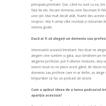
principala prioritate. Dar, când nu sunt cu ea, îmi
față de ele, fiecare domeniu este fascinant în fe
unei țări. Mai mult decât atât, foarte des acest
reciproc. Veți fi uimiți câte revoluții și răsturnări
visteria goală.
Dacă ar fi să alegeți un domeniu sau profesie
Interesantă această întrebare. Noi doar ne alege
alegem cine suntem și gata, așa rămânem pe restul
alegerea profesiei, pot fi ulterior revăzute, deși 
uneori nouă nu ne place acest gând, de obicei n
domeniu sau profesie care m-ar defini, aș alege 
timpul liber să fac un podcast de istorie.
Cum a apărut ideea de a lansa podcastul Ist
apariția acestuia?