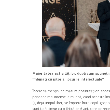
Majoritatea activităților, după cum spuneți 
îmbinați cu istoria, jocurile intelectuale?
Încerc să mențin, pe măsura posibilităților, aceast
perioade mai intense la muncă, când aceasta îmi 
Și, deja timpul liber, se împarte între copil, gospo
sunt tată singur cu o fetiță de 6 ani, care petre