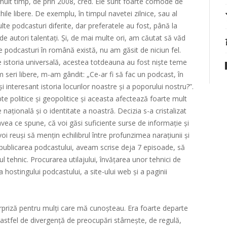
ult timp, de prin 2008, cred. Ele sunt foarte comode de
hile libere. De exemplu, în timpul navetei zilnice, sau al
lte podcasturi diferite, dar preferatele au fost, până la
 de autori talentați. Și, de mai multe ori, am căutat să văd
e podcasturi în română există, nu am găsit de niciun fel.
e istoria universală, acestea totdeauna au fost niște teme
 seri libere, m-am gândit: „Ce-ar fi să fac un podcast, în
i interesant istoria locurilor noastre și a poporului nostru?”.
te politice și geopolitice și aceasta afectează foarte mult
ațională și o identitate a noastră. Decizia s-a cristalizat
 avea ce spune, că voi găsi suficiente surse de informație și
voi reuși să mențin echilibrul între profunzimea narațiunii și
publicarea podcastului, aveam scrise deja 7 episoade, să
l tehnic. Procurarea utilajului, învățarea unor tehnici de
a hostingului podcastului, a site-ului web și a paginii
urpriză pentru mulți care mă cunoșteau. Era foarte departe
astfel de divergență de preocupări stârnește, de regulă,