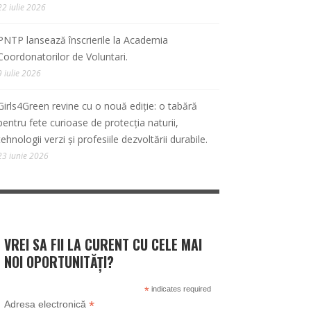
22 iulie 2026
PNTP lansează înscrierile la Academia
Coordonatorilor de Voluntari.
9 iulie 2026
Girls4Green revine cu o nouă ediție: o tabără
pentru fete curioase de protecția naturii,
tehnologii verzi și profesiile dezvoltării durabile.
23 iunie 2026
VREI SA FII LA CURENT CU CELE MAI
NOI OPORTUNITĂȚI?
*
indicates required
*
Adresa electronică