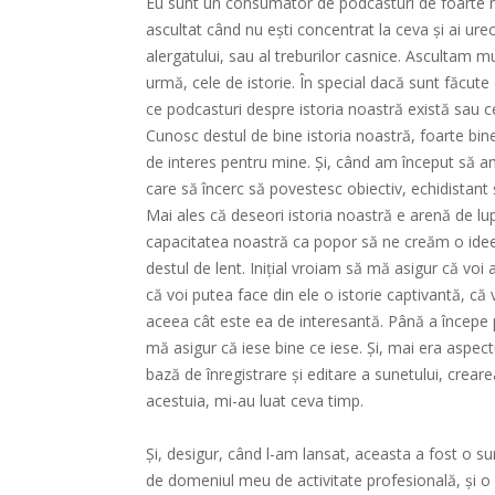
Eu sunt un consumator de podcasturi de foarte m
ascultat când nu ești concentrat la ceva și ai urec
alergatului, sau al treburilor casnice. Ascultam mu
urmă, cele de istorie. În special dacă sunt făcute
ce podcasturi despre istoria noastră există sau c
Cunosc destul de bine istoria noastră, foarte bin
de interes pentru mine. Și, când am început să am
care să încerc să povestesc obiectiv, echidistant ș
Mai ales că deseori istoria noastră e arenă de lup
capacitatea noastră ca popor să ne creăm o idee n
destul de lent. Inițial vroiam să mă asigur că voi
că voi putea face din ele o istorie captivantă, că 
aceea cât este ea de interesantă. Până a începe 
mă asigur că iese bine ce iese. Și, mai era aspectu
bază de înregistrare și editare a sunetului, creare
acestuia, mi-au luat ceva timp.
Și, desigur, când l-am lansat, aceasta a fost o s
de domeniul meu de activitate profesională, și o 