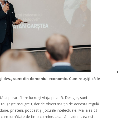
și dvs., sunt din domeniul economic. Cum reușiți să le
ă separare între lucru și viața privată. Desigur, sunt
reușește mai greu, dar de obicei mă țin de această regulă.
dărie, prieteni, podcast și jocurile intelectuale. Mai ales că
ce cam jumătate de timp cu mine, așa că, evident, ea este