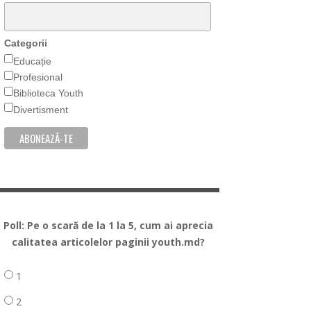
Categorii
Educație
Profesional
Biblioteca Youth
Divertisment
Poll: Pe o scară de la 1 la 5, cum ai aprecia
calitatea articolelor paginii youth.md?
1
2