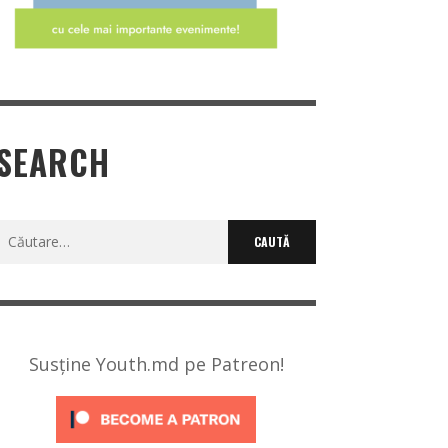
SEARCH
Caută
după:
Susține Youth.md pe Patreon!