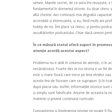
uimire. Marele secret, de ce asta îmi reușește, e 
fundamental în domeniul istoriei. Eu doar citesc ș
altă chestie. Aici contează mai degrabă capacitat
accesibilă și interesantă, și eu, fiind mulți ani pr
hobby de vis. Îmi place să citesc, și pentru podcas
ascultătorilor podcastului. Chiar dacă uneori pent
În ce măsură statul oferă suport în promovar
atenție acordă acestui aspect?
Problema nu e atât în volumul de atenție, ci în a
nesănătoasă. Foarte des la noi istoria e un fel de
este o mare fisură care trece pe linia etniilor sau
aceste linii de fisurare cam se suprapun. Și în toa
după placul său. Astfel, informațiile istorice sun
și simplu sunt falsificate. Anume de aceasta la no
materiei și privind conținutul curriculei.
Cunoașterea și înțelegerea istoriei ne poate fi fo