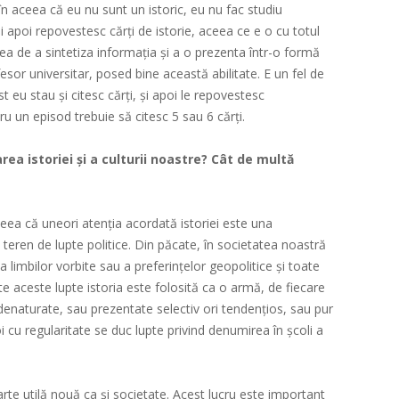
în aceea că eu nu sunt un istoric, eu nu fac studiu
i apoi repovestesc cărți de istorie, aceea ce e o cu totul
ea de a sintetiza informația și a o prezenta într-o formă
ofesor universitar, posed bine această abilitate. E un fel de
t eu stau și citesc cărți, și apoi le repovestesc
ru un episod trebuie să citesc 5 sau 6 cărți.
ea istoriei și a culturii noastre? Cât de multă
ceea că uneori atenția acordată istoriei este una
 teren de lupte politice. Din păcate, în societatea noastră
 a limbilor vorbite sau a preferințelor geopolitice și toate
te aceste lupte istoria este folosită ca o armă, de fiecare
t denaturate, sau prezentate selectiv ori tendențios, sau pur
i cu regularitate se duc lupte privind denumirea în școli a
arte utilă nouă ca și societate. Acest lucru este important