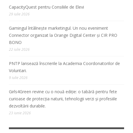
CapacityQuest pentru Consiliile de Elevi
29 iulie 2026
Gamingul întâlnește marketingul. Un nou eveniment
Connector organizat la Orange Digital Center și CIR PRO
BONO
22 iulie 2026
PNTP lansează înscrierile la Academia Coordonatorilor de
Voluntari.
9 iulie 2026
Girls4Green revine cu o nouă ediție: o tabără pentru fete
curioase de protecția naturii, tehnologii verzi și profesiile
dezvoltării durabile.
23 iunie 2026