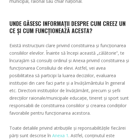
municipal, raional sau chiar național.
UNDE GĂSESC INFORMAȚII DESPRE CUM CREEZ UN
CE ȘI CUM FUNCȚIONEAZĂ ACESTA?
Există instrucțiuni clare privind constituirea și funcționarea
consiliilor elevilor. Înainte să începi această „călătorie”, te
încurajăm să consulți ordinul și Anexa privind constituirea și
funcționarea Consiliului de elevi. Astfel, vei avea
posibilitatea să participi la luarea deciziilor, evaluarea
instituției din care faci parte și a învățământului în general
etc. Directorii instituțiilor de învățământ, precum și șefii
direcțiilor raionale/municipale educație, tineret și sport sunt
responsabili de constituirea consiliilor și crearea condițiilor
favorabile pentru funcționarea acestora.
Toate detaliile privind atribuțiile și reponsabilitățile fiecărei
părți sunt descrise în
Anexa 1
. Astfel, conținutul este