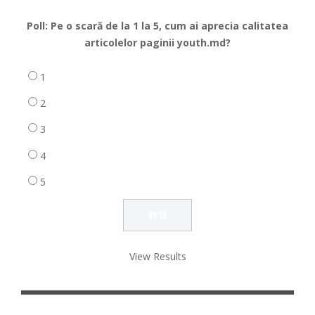
Poll: Pe o scară de la 1 la 5, cum ai aprecia calitatea
articolelor paginii youth.md?
1
2
3
4
5
View Results