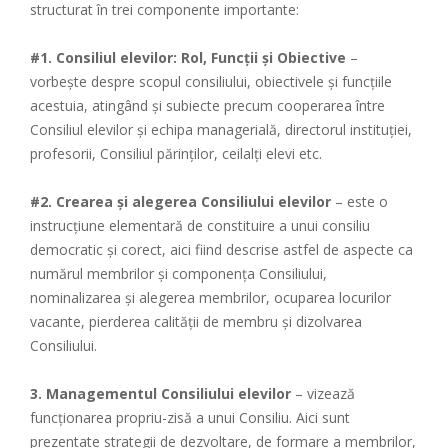
structurat în trei componente importante:
#1. Consiliul elevilor: Rol, Funcții și Obiective
–
vorbește despre scopul consiliului, obiectivele și funcțiile
acestuia, atingând și subiecte precum cooperarea între
Consiliul elevilor și echipa managerială, directorul instituției,
profesorii, Consiliul părinților, ceilalți elevi etc.
#2. Crearea și alegerea Consiliului elevilor
– este o
instrucțiune elementară de constituire a unui consiliu
democratic și corect, aici fiind descrise astfel de aspecte ca
numărul membrilor și componența Consiliului,
nominalizarea și alegerea membrilor, ocuparea locurilor
vacante, pierderea calității de membru și dizolvarea
Consiliului.
3. Managementul Consiliului elevilor
– vizează
funcționarea propriu-zisă a unui Consiliu. Aici sunt
prezentate strategii de dezvoltare, de formare a membrilor,