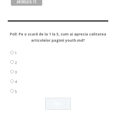
Poll: Pe o scară de la 1 la 5, cum ai aprecia calitatea
articolelor paginii youth.md?
1
2
3
4
5