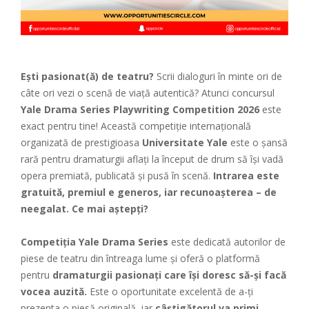
Ești pasionat(ă) de teatru?
Scrii dialoguri în minte ori de
câte ori vezi o scenă de viață autentică? Atunci concursul
Yale Drama Series Playwriting Competition 2026
este
exact pentru tine! Această competiție internațională
organizată de prestigioasa
Universitate Yale
este o șansă
rară pentru dramaturgii aflați la început de drum să își vadă
opera premiată, publicată și pusă în scenă.
Intrarea este
gratuită, premiul e generos, iar recunoașterea – de
neegalat. Ce mai aștepți?
Competiția Yale Drama Series
este dedicată autorilor de
piese de teatru din întreaga lume și oferă o platformă
pentru
dramaturgii pasionați care își doresc să-și facă
vocea auzită.
Este o oportunitate excelentă de a-ți
prezenta o piesă originală, iar
câștigătorul va primi