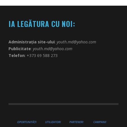
IA LEGĂTURA CU NOI:
Administrația site-ului
:
youth.md@yahoo.com
Publicitate
:
youth.md@yahoo.com
Telefon
: +373 69 588 273