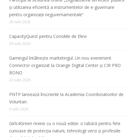
și utilizarea eficientă a instrumentelor de e-guvernare
pentru organizații neguvernamentale”
30 iulie 2026
CapacityQuest pentru Consiliile de Elevi
29 iulie 2026
Gamingul întâlnește marketingul. Un nou eveniment
Connector organizat la Orange Digital Center și CIR PRO
BONO
22 iulie 2026
PNTP lansează înscrierile la Academia Coordonatorilor de
Voluntari.
9 iulie 2026
Girls4Green revine cu o nouă ediție: o tabără pentru fete
curioase de protecția naturii, tehnologii verzi și profesiile