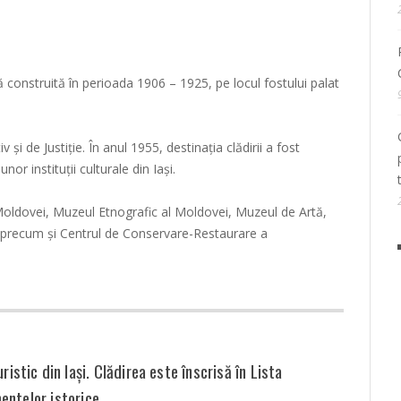
că construită în perioada 1906 – 1925, pe locul fostului palat
v și de Justiție. În anul 1955, destinația clădirii a fost
or instituții culturale din Iași.
 Moldovei, Muzeul Etnografic al Moldovei, Muzeul de Artă,
 , precum și Centrul de Conservare-Restaurare a
ristic din Iași. Clădirea este înscrisă în Lista
ntelor istorice.