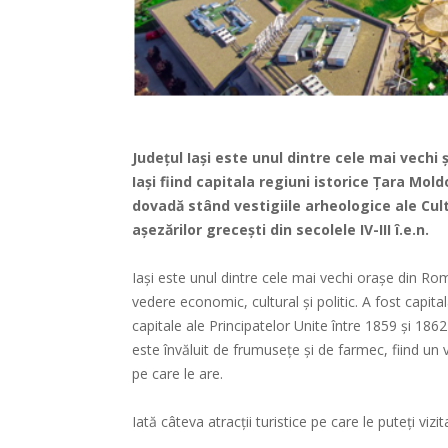
Județul Iaşi este unul dintre cele mai vechi ș
Iaşi fiind capitala regiuni istorice Ţara Moldo
dovadă stând vestigiile arheologice ale Cultur
așezărilor grecești din secolele IV-III î.e.n.
Iași este unul dintre cele mai vechi orașe din R
vedere economic, cultural și politic. A fost capi
capitale ale Principatelor Unite între 1859 și 186
este învăluit de frumusețe și de farmec, fiind un v
pe care le are.
Iată câteva atracții turistice pe care le puteți vizit