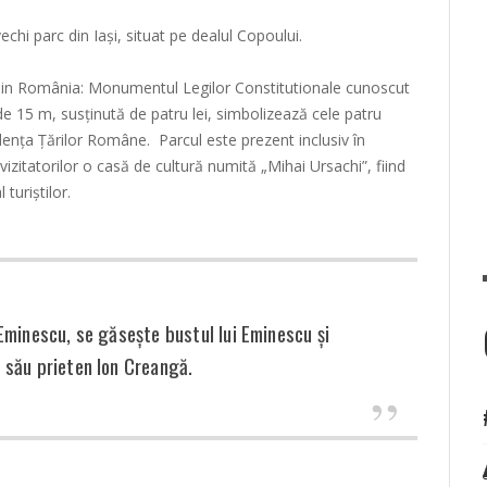
hi parc din Iași, situat pe dealul Copoului.
din România: Monumentul Legilor Constitutionale cunoscut
 de 15 m, susținută de patru lei, simbolizează cele patru
nța Țărilor Române. Parcul este prezent inclusiv în
vizitatorilor o casă de cultură numită „Mihai Ursachi”, fiind
 turiștilor.
i Eminescu, se găsește bustul lui Eminescu și
i său prieten Ion Creangă.