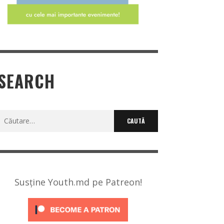
SEARCH
Caută
după:
Susține Youth.md pe Patreon!