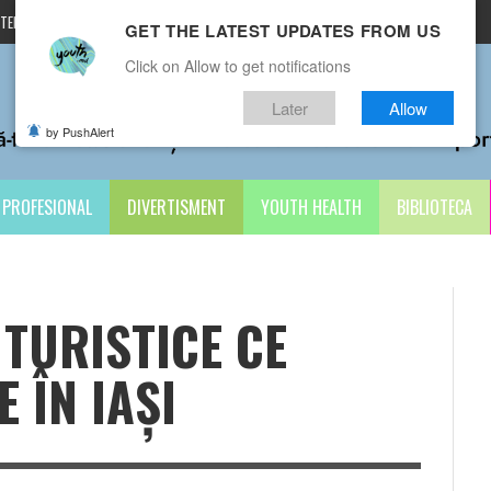
TERMENI ȘI CONDIȚII
CONTACTE
GET THE LATEST UPDATES FROM US
Click on Allow to get notifications
Later
Allow
by PushAlert
PROFESIONAL
DIVERTISMENT
YOUTH HEALTH
BIBLIOTECA
 TURISTICE CE
E ÎN IAȘI