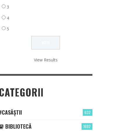
3
4
5
View Results
CATEGORII
#CASĂȘTII
632
BIBLIOTECĂ
1692