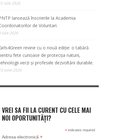
22 iulie 2026
PNTP lansează înscrierile la Academia
Coordonatorilor de Voluntari.
9 iulie 2026
Girls4Green revine cu o nouă ediție: o tabără
pentru fete curioase de protecția naturii,
tehnologii verzi și profesiile dezvoltării durabile.
23 iunie 2026
VREI SA FII LA CURENT CU CELE MAI
NOI OPORTUNITĂȚI?
*
indicates required
*
Adresa electronică