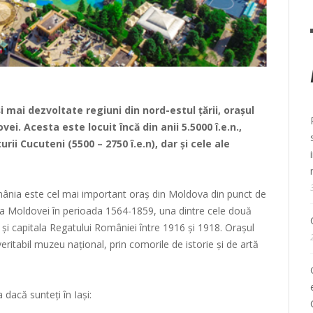
i mai dezvoltate regiuni din nord-estul țării, orașul
vei. Acesta este locuit încă din anii 5.5000 î.e.n.,
ii Cucuteni (5500 – 2750 î.e.n), dar și cele ale
omânia este cel mai important oraș din Moldova din punct de
tala Moldovei în perioada 1564-1859, una dintre cele două
2 și capitala Regatului României între 1916 și 1918. Orașul
eritabil muzeu național, prin comorile de istorie și de artă
a dacă sunteți în Iași: