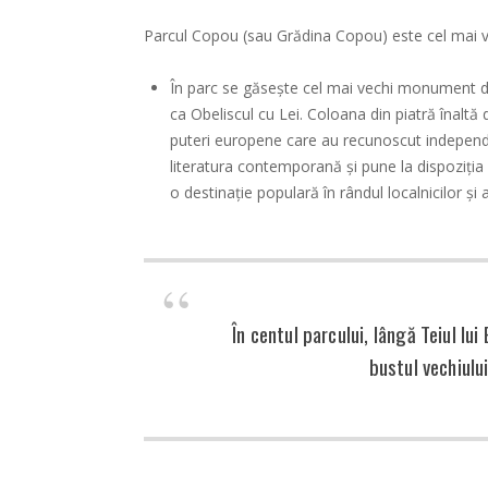
Parcul Copou (sau Grădina Copou) este cel mai vec
În parc se găsește cel mai vechi monument 
ca Obeliscul cu Lei. Coloana din piatră înaltă
puteri europene care au recunoscut independe
literatura contemporană și pune la dispoziția 
o destinație populară în rândul localnicilor și al
În centul parcului, lângă Teiul lu
bustul vechiulu