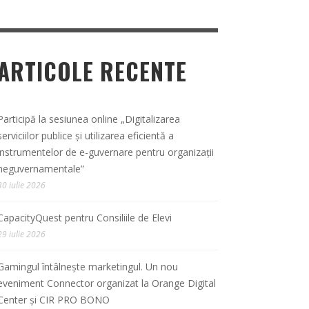
ARTICOLE RECENTE
Participă la sesiunea online „Digitalizarea
serviciilor publice și utilizarea eficientă a
instrumentelor de e-guvernare pentru organizații
neguvernamentale”
30 iulie 2026
CapacityQuest pentru Consiliile de Elevi
29 iulie 2026
Gamingul întâlnește marketingul. Un nou
eveniment Connector organizat la Orange Digital
Center și CIR PRO BONO