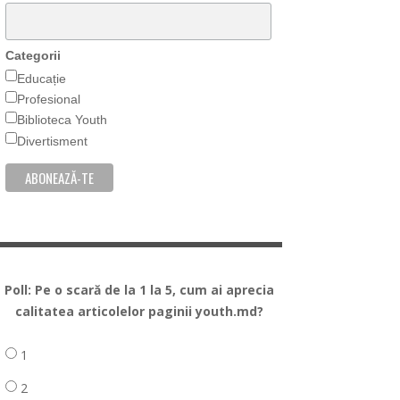
Categorii
Educație
Profesional
Biblioteca Youth
Divertisment
Poll: Pe o scară de la 1 la 5, cum ai aprecia
calitatea articolelor paginii youth.md?
1
2