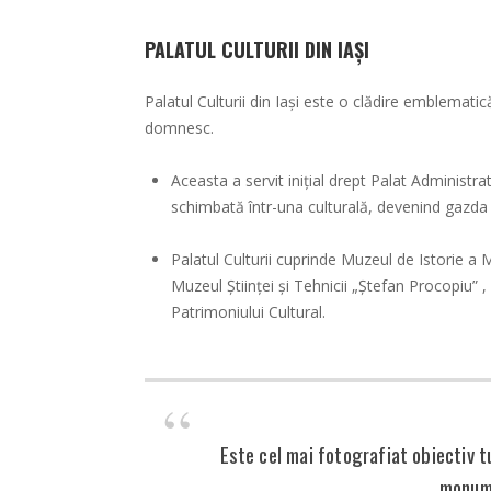
PALATUL CULTURII DIN IAȘI
Palatul Culturii din Iași este o clădire emblemati
domnesc.
Aceasta a servit inițial drept Palat Administrati
schimbată într-una culturală, devenind gazda un
Palatul Culturii cuprinde Muzeul de Istorie a
Muzeul Științei și Tehnicii „Ștefan Procopiu”
Patrimoniului Cultural.
Este cel mai fotografiat obiectiv tu
monume