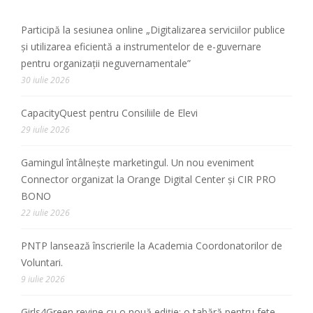
Participă la sesiunea online „Digitalizarea serviciilor publice
și utilizarea eficientă a instrumentelor de e-guvernare
pentru organizații neguvernamentale”
30 iulie 2026
CapacityQuest pentru Consiliile de Elevi
29 iulie 2026
Gamingul întâlnește marketingul. Un nou eveniment
Connector organizat la Orange Digital Center și CIR PRO
BONO
22 iulie 2026
PNTP lansează înscrierile la Academia Coordonatorilor de
Voluntari.
9 iulie 2026
Girls4Green revine cu o nouă ediție: o tabără pentru fete