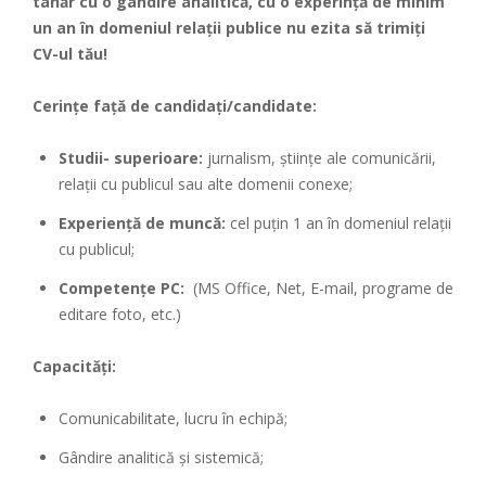
tânăr cu o gândire analitică, cu o experință de minim
un an în domeniul relații publice nu ezita să trimiți
CV-ul tău!
Cerințe față de candidați/candidate:
Studii- superioare:
jurnalism, științe ale comunicării,
relații cu publicul sau alte domenii conexe;
Experiență de muncă:
cel puțin 1 an în domeniul relații
cu publicul;
Competențe PC:
(MS Office, Net, E-mail, programe de
editare foto, etc.)
Capacități:
Comunicabilitate, lucru în echipă;
Gândire analitică și sistemică;