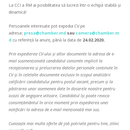
La CCI a RM ai posibilitatea să lucrezi într-o echipă stabilă și
dinamică!
Persoanele interesate pot expedia CV pe
adresa
:
presa@chamber.md
sau
camera@chamber.m
d
cu referință la anunț, până la data de
24.02.2020.
Prin expedierea CV-ului și altor documente la adresa de e-
mail susmenționată candidatul consimte implicit la
recepționarea și prelucrarea datelor personale conținute în
CV și în celelalte documente exclusiv în scopul analizării
calificării candidatului pentru postul vacant, precum și la
păstrarea unor asemenea date în dosarele noastre pentru
ocazii de angajare viitoare. Candidatul își poate revoca
consimțământul în orice moment prin expedierea unei
notificări la adresa de e-mail menționată mai sus.
Cunoaște mai multe oferte de job potrivite pentru tine, zilnic