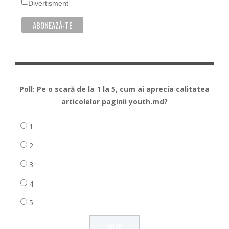
Divertisment
Poll: Pe o scară de la 1 la 5, cum ai aprecia calitatea
articolelor paginii youth.md?
1
2
3
4
5