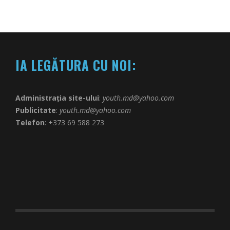
IA LEGĂTURA CU NOI:
Administrația site-ului
:
youth.md@yahoo.com
Publicitate
:
youth.md@yahoo.com
Telefon
: +373 69 588 273