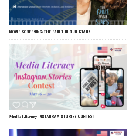
MOVIE SCREENING/THE FAULT IN OUR STARS
𝐌𝐞𝐝𝐢𝐚 𝐋𝐢𝐭𝐞𝐫𝐚𝐜𝐲 INSTAGRAM STORIES CONTEST