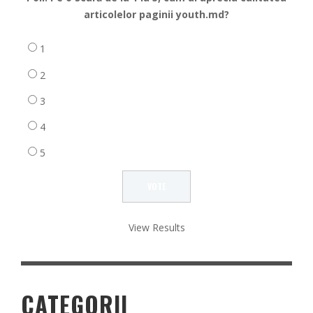
articolelor paginii youth.md?
1
2
3
4
5
View Results
CATEGORII