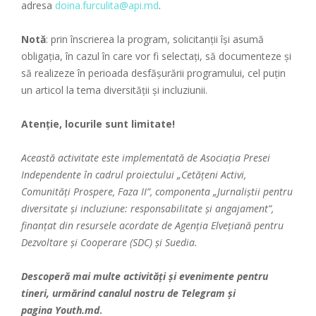
adresa
doina.furculita@api.md
.
Notă
: prin înscrierea la program, solicitanții își asumă
obligația, în cazul în care vor fi selectați, să documenteze și
să realizeze în perioada desfășurării programului, cel puțin
un articol la tema diversității și incluziunii.
Atenție,
locurile sunt limitate!
Această activitate este implementată de Asociația Presei
Independente în cadrul proiectului „Cetățeni Activi,
Comunități Prospere, Faza II”, componenta „Jurnaliștii pentru
diversitate și incluziune: responsabilitate și angajament”,
finanțat din resursele acordate de Agenția Elvețiană pentru
Dezvoltare și Cooperare (SDC) și Suedia.
Descoperă mai multe activități și evenimente pentru
tineri, urmărind canalul nostru de
Telegram
și
pagina
Youth.md
.