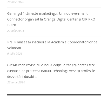
29 iulie 2026
Gamingul întâlnește marketingul. Un nou eveniment
Connector organizat la Orange Digital Center și CIR PRO
BONO
22 iulie 2026
PNTP lansează înscrierile la Academia Coordonatorilor de
Voluntari.
9 iulie 2026
Girls4Green revine cu o nouă ediție: o tabără pentru fete
curioase de protecția naturii, tehnologii verzi și profesiile
dezvoltării durabile.
23 iunie 2026