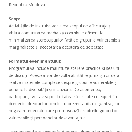
Republica Moldova.
Scop:
Activitățile de instruire vor avea scopul de a încuraja și
abilita comunitatea media să contribuie eficient la
minimalizarea stereotipurilor față de grupurile vulnerabile și
marginalizate și acceptarea acestora de societate.
Formatul evenimentului:
Programul va include mai multe ateliere practice și sesiuni
de discuții. Acestea vor dezvolta abilitățile jurnaliștilor de a
realiza materiale complexe despre grupurile vulnerabile și
beneficiile diversității și incluziunii. De asemenea,
participanții vor avea posibilitatea să discute cu experți în
domeniul drepturilor omului, reprezentanți ai organizațiilor
neguvernamentale care promovează drepturile grupurilor
vulnerabile și persoanelor dezavantajate.
Trainerii media și experții în domeniul drepturilor omului vor