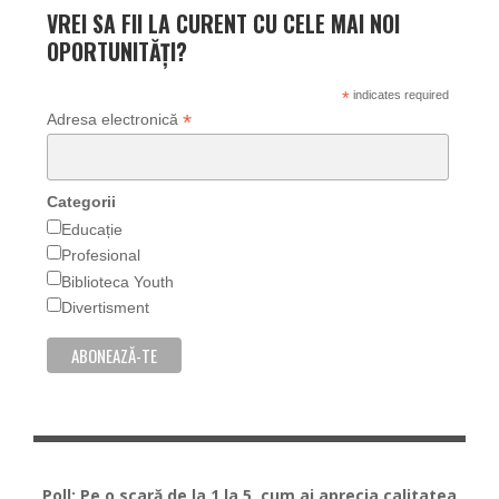
VREI SA FII LA CURENT CU CELE MAI NOI
OPORTUNITĂȚI?
*
indicates required
*
Adresa electronică
Categorii
Educație
Profesional
Biblioteca Youth
Divertisment
Poll: Pe o scară de la 1 la 5, cum ai aprecia calitatea