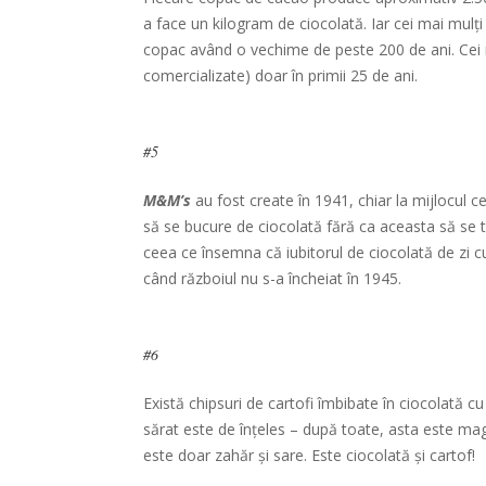
a face un kilogram de ciocolată. Iar cei mai mulți
copac având o vechime de peste 200 de ani. Cei m
comercializate) doar în primii 25 de ani.
#5
M&M’s
au fost create în 1941, chiar la mijlocul c
să se bucure de ciocolată fără ca aceasta să se 
ceea ce însemna că iubitorul de ciocolată de zi 
când războiul nu s-a încheiat în 1945.
#6
Există chipsuri de cartofi îmbibate în ciocolată 
sărat este de înțeles – după toate, asta este mag
este doar zahăr și sare. Este ciocolată și cartof!