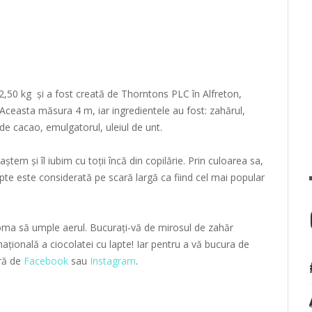
,50 kg și a fost creată de Thorntons PLC în Alfreton,
Aceasta măsura 4 m, iar ingredientele au fost: zahărul,
de cacao, emulgatorul, uleiul de unt.
ștem și îl iubim cu toții încă din copilărie. Prin culoarea sa,
te este considerată pe scară largă ca fiind cel mai popular
roma să umple aerul. Bucurați-vă de mirosul de zahăr
rnațională a ciocolatei cu lapte! Iar pentru a vă bucura de
tră de
Facebook
sau
Instagram
.