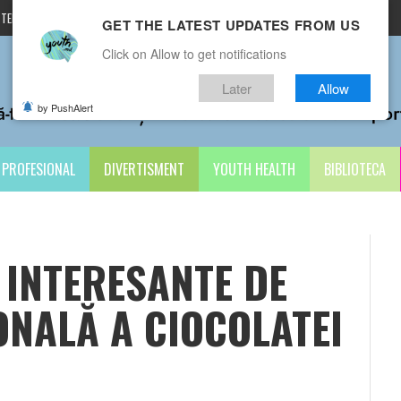
TERMENI ȘI CONDIȚII
CONTACTE
GET THE LATEST UPDATES FROM US
Click on Allow to get notifications
Later
Allow
by PushAlert
PROFESIONAL
DIVERTISMENT
YOUTH HEALTH
BIBLIOTECA
 INTERESANTE DE
ONALĂ A CIOCOLATEI