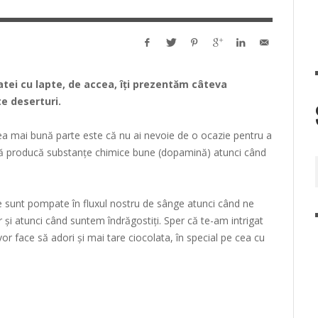
latei cu lapte, de accea, îţi prezentăm câteva
te deserturi.
cea mai bună parte este că nu ai nevoie de o ocazie pentru a
să producă substanțe chimice bune (dopamină) atunci când
e sunt pompate în fluxul nostru de sânge atunci când ne
și atunci când suntem îndrăgostiți. Sper că te-am intrigat
vor face să adori și mai tare ciocolata, în special pe cea cu