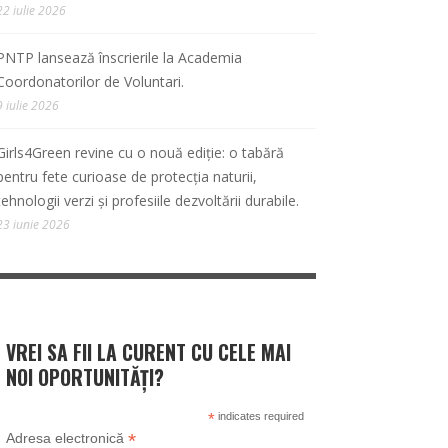
22 iulie 2026
PNTP lansează înscrierile la Academia
Coordonatorilor de Voluntari.
9 iulie 2026
Girls4Green revine cu o nouă ediție: o tabără
pentru fete curioase de protecția naturii,
tehnologii verzi și profesiile dezvoltării durabile.
23 iunie 2026
VREI SA FII LA CURENT CU CELE MAI
NOI OPORTUNITĂȚI?
*
indicates required
*
Adresa electronică