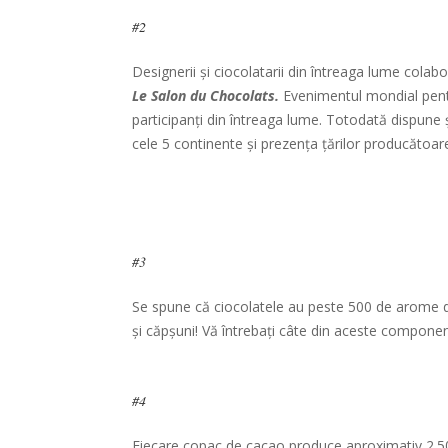
#2
Designerii și ciocolatarii din întreaga lume colab
Le Salon du Chocolats.
Evenimentul mondial pentru
participanți din întreaga lume. Totodată dispune
cele 5 continente și prezența țărilor producătoar
#3
Se spune că ciocolatele au peste 500 de arome dis
și căpșuni! Vă întrebați câte din aceste componen
#4
Fiecare copac de cacao produce aproximativ 2.5