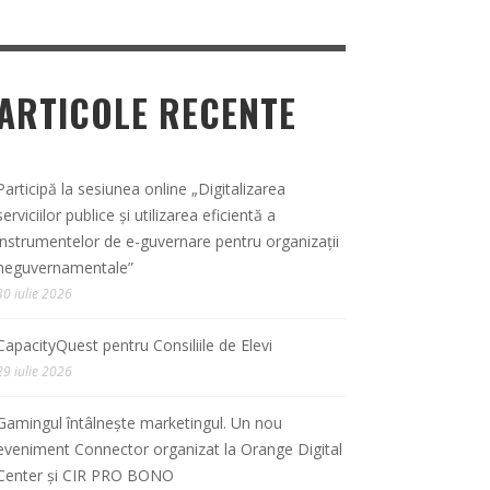
ARTICOLE RECENTE
Participă la sesiunea online „Digitalizarea
serviciilor publice și utilizarea eficientă a
instrumentelor de e-guvernare pentru organizații
neguvernamentale”
30 iulie 2026
CapacityQuest pentru Consiliile de Elevi
29 iulie 2026
Gamingul întâlnește marketingul. Un nou
eveniment Connector organizat la Orange Digital
Center și CIR PRO BONO