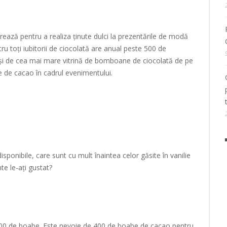
orează pentru a realiza ținute dulci la prezentările de modă
 toți iubitorii de ciocolată are anual peste 500 de
 și de cea mai mare vitrină de bomboane de ciocolată de pe
e de cacao în cadrul evenimentului.
ponibile, care sunt cu mult înaintea celor găsite în vanilie
te le-ați gustat?
00 de boabe. Este nevoie de 400 de boabe de cacao pentru