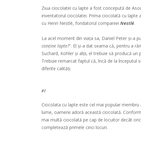
Ziua ciocolatei cu lapte a fost concepută de Asoc
inventatorul ciocolatei. Prima ciocolată cu lapte 
cu Henri Nestlé, fondatorul companiei
Nestlé
.
La acel moment din viața sa, Daniel Peter și-a pu
conține lapte?
”. El și-a dat seama că, pentru a ră
Suchard, Kohler și alții, el trebuie să producă u
Trebuie remarcat faptul că, încă de la începutul s
diferite calități.
#1
Ciocolata cu lapte este cel mai popular membru al
lume, oamenii adoră această ciocolată. Conform
mai multă ciocolată pe cap de locuitor decât orice
completează primele cinci locuri.