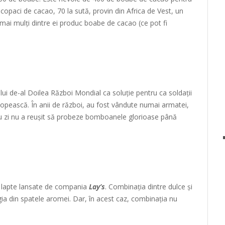
 copaci de cacao, 70 la sută, provin din Africa de Vest, un
ai mulți dintre ei produc boabe de cacao (ce pot fi
elui de-al Doilea Război Mondial ca soluție pentru ca soldații
topească. În anii de război, au fost vândute numai armatei,
cu zi nu a reușit să probeze bomboanele glorioase până
cu lapte lansate de compania
Lay’s
. Combinația dintre dulce și
ia din spatele aromei. Dar, în acest caz, combinația nu