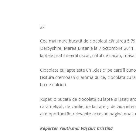
#7
Cea mai mare bucată de ciocolată cântărea 5.792
Derbyshire, Marea Britanie la 7 octombrie 2011. 
laptele praf integral uscat, untul de cacao, masa 
Ciocolata cu lapte este un „clasic” pe care îl cunoa
textura cremoasă și aroma dulce, ciocolata cu lap
tip de dulciuri.
Rupeți o bucată de ciocolată cu lapte și lăsați a
caramelizat, de vanilie, de lactate și de ziua inte
alte oportunități relevante accesați pagina noas
Reporter
Youth.md
: Vașciuc Cristina