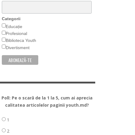
Categorii
Educație
Profesional
Biblioteca Youth
Divertisment
Poll: Pe o scară de la 1 la 5, cum ai aprecia
calitatea articolelor paginii youth.md?
1
2