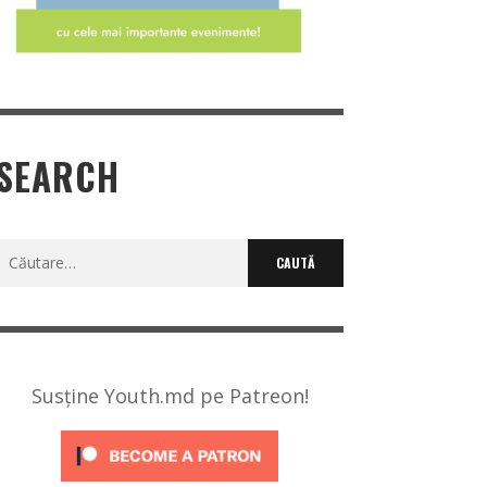
SEARCH
Caută
după:
Susține Youth.md pe Patreon!