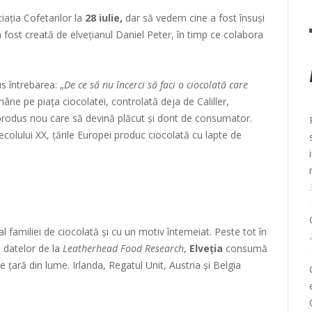
iația Cofetarilor la
28 iulie,
dar să vedem cine a fost însuși
a fost creată de elvețianul Daniel Peter, în timp ce colabora
s întrebarea: „
De ce să nu încerci să faci o ciocolată care
mâne pe piața ciocolatei, controlată deja de Caliller,
n produs nou care să devină plăcut și dorit de consumator.
ecolului XX, țările Europei produc ciocolată cu lapte de
 familiei de ciocolată și cu un motiv întemeiat. Peste tot în
 datelor de la
Leatherhead Food Research
,
Elveția
consumă
 țară din lume. Irlanda, Regatul Unit, Austria și Belgia