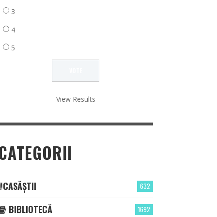
3
4
5
View Results
CATEGORII
#CASĂȘTII
632
BIBLIOTECĂ
1692