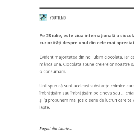
YOUTH.MD
Pe 28 iulie, este ziua internaţională a cioco
curiozităţi despre unul din cele mai aprecia
Evident majoritatea din noi iubim ciocolata, iar 
mânca una. Ciocolata spune creierelor noastre 
o consumăm.
Unii spun că sunt aceleași substanțe chimice car
îmbrățișăm sau îmbrățișăm pe cineva sau … chiar 
și îți propunem mai jos o serie de lucruri care te 
lapte.
Pagini din istorie…