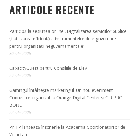
ARTICOLE RECENTE
Participă la sesiunea online „Digitalizarea serviciilor publice
și utilizarea eficientă a instrumentelor de e-guvernare
pentru organizații neguvernamentale”
30 iulie 2026
CapacityQuest pentru Consiliile de Elevi
29 iulie 2026
Gamingul întâlnește marketingul. Un nou eveniment
Connector organizat la Orange Digital Center și CIR PRO
BONO
22 iulie 2026
PNTP lansează înscrierile la Academia Coordonatorilor de
Voluntari.