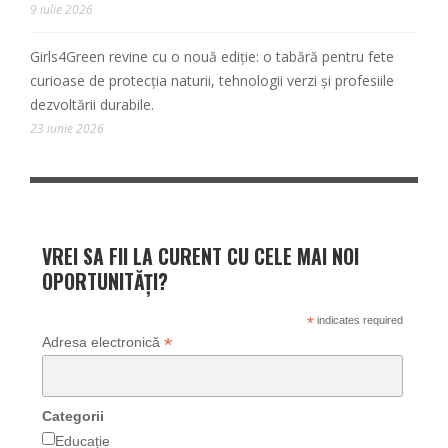
9 iulie 2026
Girls4Green revine cu o nouă ediție: o tabără pentru fete
curioase de protecția naturii, tehnologii verzi și profesiile
dezvoltării durabile.
23 iunie 2026
VREI SA FII LA CURENT CU CELE MAI NOI
OPORTUNITĂȚI?
*
indicates required
*
Adresa electronică
Categorii
Educație