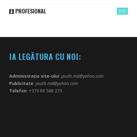
PROFESIONAL
2712
IA LEGĂTURA CU NOI:
Administrația site-ului
:
youth.md@yahoo.com
Publicitate
:
youth.md@yahoo.com
Telefon
: +373 69 588 273