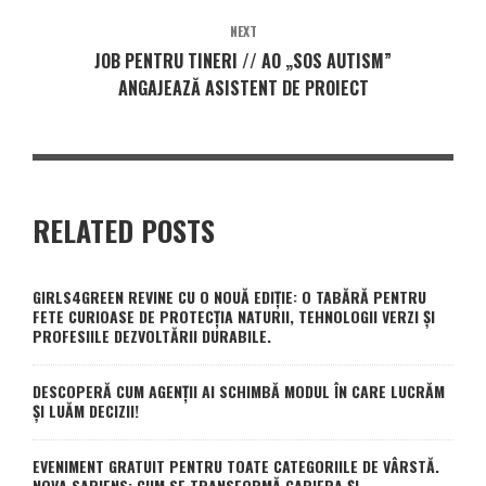
NEXT
JOB PENTRU TINERI // AO „SOS AUTISM”
ANGAJEAZĂ ASISTENT DE PROIECT
RELATED POSTS
GIRLS4GREEN REVINE CU O NOUĂ EDIȚIE: O TABĂRĂ PENTRU
FETE CURIOASE DE PROTECȚIA NATURII, TEHNOLOGII VERZI ȘI
PROFESIILE DEZVOLTĂRII DURABILE.
DESCOPERĂ CUM AGENȚII AI SCHIMBĂ MODUL ÎN CARE LUCRĂM
ȘI LUĂM DECIZII!
EVENIMENT GRATUIT PENTRU TOATE CATEGORIILE DE VÂRSTĂ.
NOVA SAPIENS: CUM SE TRANSFORMĂ CARIERA ȘI