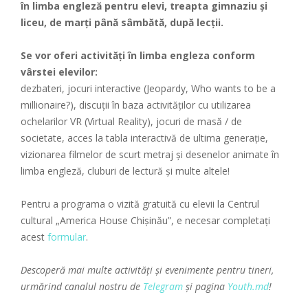
în limba engleză pentru elevi, treapta gimnaziu și
liceu, de marți până sâmbătă, după lecții.
Se vor oferi activități în limba engleza conform
vârstei elevilor:
dezbateri, jocuri interactive (Jeopardy, Who wants to be a
millionaire?), discuții în baza activităților cu utilizarea
ochelarilor VR (Virtual Reality), jocuri de masă / de
societate, acces la tabla interactivă de ultima generație,
vizionarea filmelor de scurt metraj și desenelor animate în
limba engleză, cluburi de lectură și multe altele!
Pentru a programa o vizită gratuită cu elevii la Centrul
cultural „America House Chișinău”, e necesar completați
acest
formular
.
Descoperă mai multe activități și evenimente pentru tineri,
urmărind canalul nostru de
Telegram
și pagina
Youth.md
!