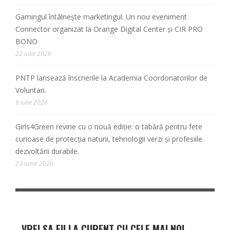
Gamingul întâlnește marketingul. Un nou eveniment
Connector organizat la Orange Digital Center și CIR PRO
BONO
22 iulie 2026
PNTP lansează înscrierile la Academia Coordonatorilor de
Voluntari.
9 iulie 2026
Girls4Green revine cu o nouă ediție: o tabără pentru fete
curioase de protecția naturii, tehnologii verzi și profesiile
dezvoltării durabile.
23 iunie 2026
VREI SA FII LA CURENT CU CELE MAI NOI