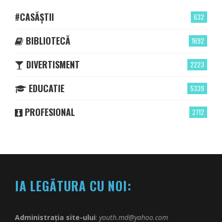
#CASĂȘTII
632
BIBLIOTECĂ
1692
DIVERTISMENT
2223
EDUCATIE
5339
PROFESIONAL
2712
IA LEGĂTURA CU NOI:
Administrația site-ului
:
youth.md@yahoo.com