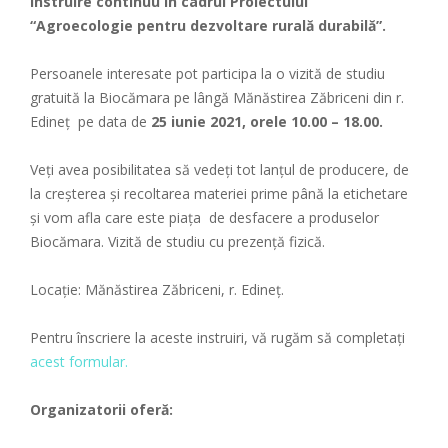
instruire continuu în cadrul Proiectului
“Agroecologie pentru dezvoltare rurală durabilă”.
Persoanele interesate pot participa la o vizită de studiu
gratuită la Biocămara pe lângă Mănăstirea Zăbriceni din r.
Edineț pe data de
25 iunie 2021, orele 10.00 – 18.00.
Veți avea posibilitatea să vedeți tot lanțul de producere, de
la creșterea și recoltarea materiei prime până la etichetare
și vom afla care este piața de desfacere a produselor
Biocămara. Vizită de studiu cu prezență fizică.
Locație: Mănăstirea Zăbriceni, r. Edineț.
Pentru înscriere la aceste instruiri, vă rugăm să completați
acest formular.
Organizatorii oferă: