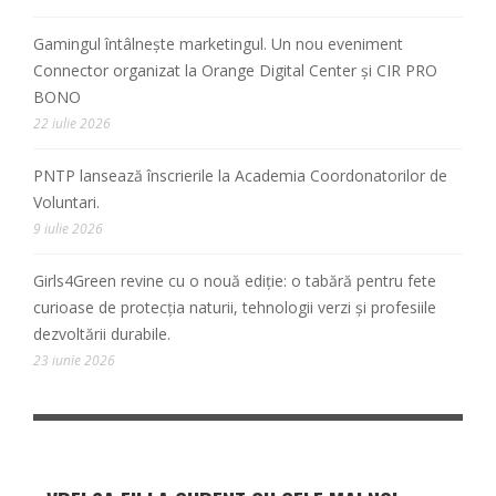
Gamingul întâlnește marketingul. Un nou eveniment
Connector organizat la Orange Digital Center și CIR PRO
BONO
22 iulie 2026
PNTP lansează înscrierile la Academia Coordonatorilor de
Voluntari.
9 iulie 2026
Girls4Green revine cu o nouă ediție: o tabără pentru fete
curioase de protecția naturii, tehnologii verzi și profesiile
dezvoltării durabile.
23 iunie 2026