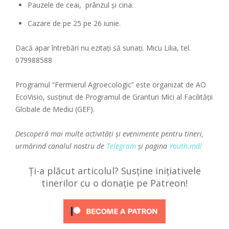
Pauzele de ceai, prânzul și cina.
Cazare de pe 25 pe 26 iunie.
Dacă apar întrebări nu ezitați să sunați. Micu Lilia, tel.
079988588
Programul “Fermierul Agroecologic” este organizat de AO
EcoVisio, susținut de Programul de Granturi Mici al Facilității
Globale de Mediu (GEF).
Descoperă mai multe activități și evenimente pentru tineri,
urmărind canalul nostru de
Telegram
și pagina
Youth.md!
Ți-a plăcut articolul? Susține inițiativele
tinerilor cu o donație pe Patreon!