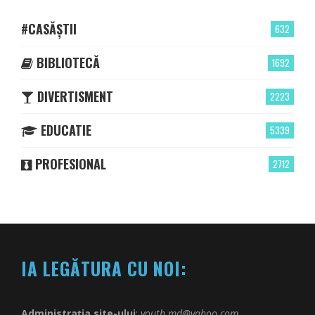
#CASĂȘTII
632
BIBLIOTECĂ
1692
DIVERTISMENT
2223
EDUCATIE
5339
PROFESIONAL
2712
IA LEGĂTURA CU NOI:
Administrația site-ului
:
youth.md@yahoo.com