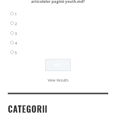
articolelor paginii youth.md?
1
2
3
4
5
View Results
CATEGORII