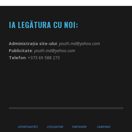
IA LEGĂTURA CU NOI:
Administrația site-ului
:
youth.md@yahoo.com
Publicitate
:
youth.md@yahoo.com
Telefon
: +373 69 588 273