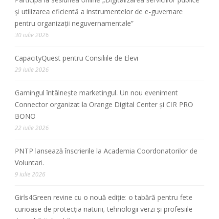
și utilizarea eficientă a instrumentelor de e-guvernare
pentru organizații neguvernamentale”
30 iulie 2026
CapacityQuest pentru Consiliile de Elevi
29 iulie 2026
Gamingul întâlnește marketingul. Un nou eveniment
Connector organizat la Orange Digital Center și CIR PRO
BONO
22 iulie 2026
PNTP lansează înscrierile la Academia Coordonatorilor de
Voluntari.
9 iulie 2026
Girls4Green revine cu o nouă ediție: o tabără pentru fete
curioase de protecția naturii, tehnologii verzi și profesiile