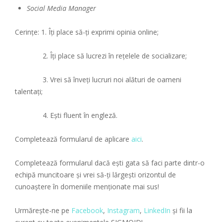
Social Media Manager
Cerințe: 1. Îți place să-ți exprimi opinia online;
2. Îți place să lucrezi în rețelele de socializare;
3. Vrei să înveți lucruri noi alături de oameni
talentați;
4. Ești fluent în engleză.
Completează formularul de aplicare
aici
.
Completează formularul dacă ești gata să faci parte dintr-o
echipă muncitoare și vrei să-ți lărgești orizontul de
cunoaștere în domeniile menționate mai sus!
Urmărește-ne pe
Facebook
,
Instagram
,
LinkedIn
și fii la