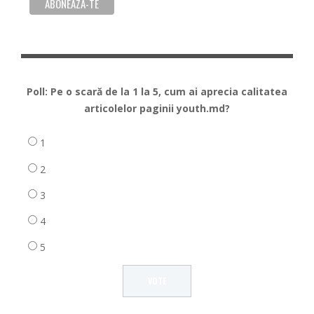
Poll: Pe o scară de la 1 la 5, cum ai aprecia calitatea
articolelor paginii youth.md?
1
2
3
4
5