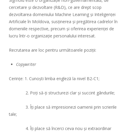
Sigmoid este o organizație non-guvernamentală, de
cercetare și dezvoltare (R&D), ce are drept scop
dezvoltarea domeniului Machine Learning și Inteligenței
Artificiale în Moldova, susținerea și pregătirea cadrelor în
domeniile respective, precum și oferirea experienței de
lucru într-o organizație personalului interesat.
Recrutarea are loc pentru următoarele poziții:
Copywriter
Cerințe: 1. Cunoști limba engleză la nivel B2-C1;
2. Poți să-ți structurezi clar și succint gândurile;
3. Îți place să impresionezi oamenii prin scrierile
tale;
4. Îți place să încerci ceva nou și extraordinar