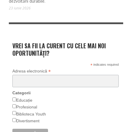
dezvoltării durabile.
23 iunie 2026
VREI SA FII LA CURENT CU CELE MAI NOI
OPORTUNITĂȚI?
*
indicates required
*
Adresa electronică
Categorii
Educație
Profesional
Biblioteca Youth
Divertisment