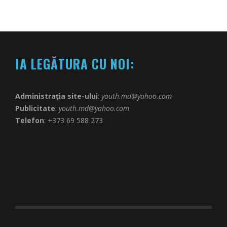
IA LEGĂTURA CU NOI:
Administrația site-ului
:
youth.md@yahoo.com
Publicitate
:
youth.md@yahoo.com
Telefon
: +373 69 588 273