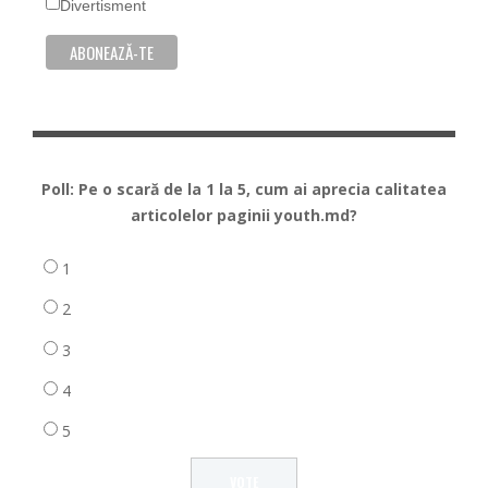
Divertisment
Poll: Pe o scară de la 1 la 5, cum ai aprecia calitatea
articolelor paginii youth.md?
1
2
3
4
5