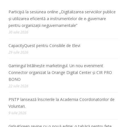
Participă la sesiunea online „Digitalizarea serviciilor publice
și utilizarea eficientă a instrumentelor de e-guvernare
pentru organizații neguvernamentale”
30 iulie 2026
CapacityQuest pentru Consiliile de Elevi
29 iulie 2026
Gamingul întâlnește marketingul. Un nou eveniment
Connector organizat la Orange Digital Center și CIR PRO
BONO
22 iulie 2026
PNTP lansează înscrierile la Academia Coordonatorilor de
Voluntari.
9 iulie 2026
Girls4Green revine cu o nouă ediție: o tabără pentru fete