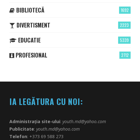
BIBLIOTECĂ
1692
DIVERTISMENT
2223
EDUCATIE
5339
PROFESIONAL
2712
IA LEGĂTURA CU NOI:
Administrația site-ului
:
youth.md@yahoo.com
Publicitate
:
youth.md@yahoo.com
Telefon
: +373 69 588 273