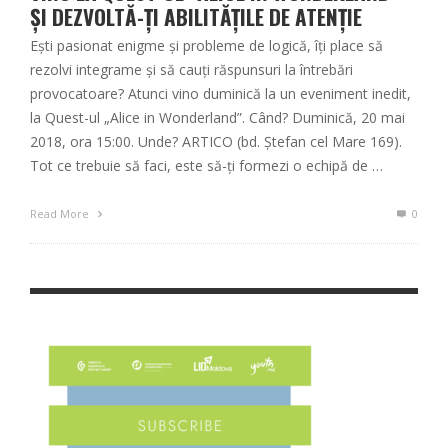
ŞI DEZVOLTĂ-ŢI ABILITĂŢILE DE ATENŢIE
Eşti pasionat enigme şi probleme de logică, îţi place să
rezolvi integrame şi să cauţi răspunsuri la întrebări
provocatoare? Atunci vino duminică la un eveniment inedit,
la Quest-ul „Alice in Wonderland”. Când? Duminică, 20 mai
2018, ora 15:00. Unde? ARTICO (bd. Ștefan cel Mare 169).
Tot ce trebuie să faci, este să-ți formezi o echipă de …
Read More
0