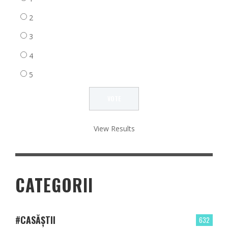
2
3
4
5
View Results
CATEGORII
#CASĂȘTII
632