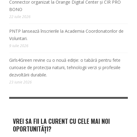
Connector organizat la Orange Digital Center și CIR PRO
BONO
22 iulie 2026
PNTP lansează înscrierile la Academia Coordonatorilor de
Voluntari.
9 iulie 2026
Girls4Green revine cu o nouă ediție: o tabără pentru fete
curioase de protecția naturii, tehnologii verzi și profesiile
dezvoltării durabile.
23 iunie 2026
VREI SA FII LA CURENT CU CELE MAI NOI
OPORTUNITĂȚI?