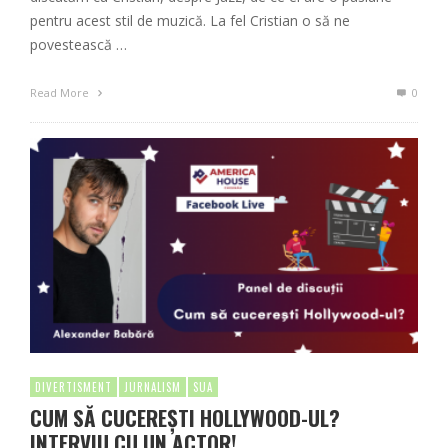
pentru acest stil de muzică. La fel Cristian o să ne
povestească …
Read More
0
DIVERTISMENT
JURNALISM
SUA
CUM SĂ CUCEREȘTI HOLLYWOOD-UL?
INTERVIU CU UN ACTOR!