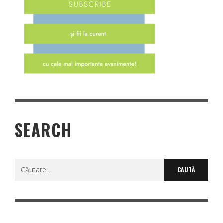
SEARCH
Caută
după: