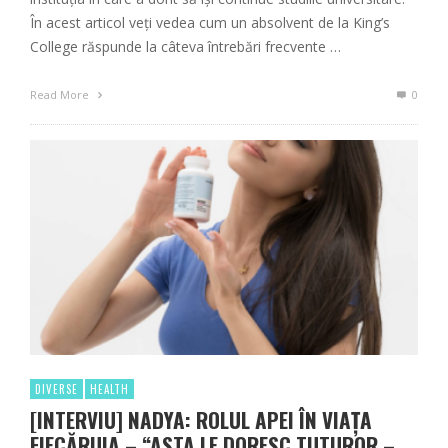
În acest articol veți vedea cum un absolvent de la King’s
College răspunde la câteva întrebări frecvente …
Read More
0
DIVERSE
HEALTH
[INTERVIU] NADYA: ROLUL APEI ÎN VIAȚA
FIECĂRUIA – “ASTA LE DORESC TUTUROR –