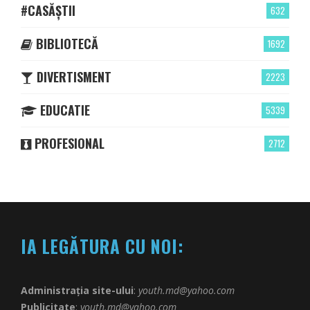
#CASĂȘTII
632
BIBLIOTECĂ
1692
DIVERTISMENT
2223
EDUCATIE
5339
PROFESIONAL
2712
IA LEGĂTURA CU NOI:
Administrația site-ului
:
youth.md@yahoo.com
Publicitate
:
youth.md@yahoo.com