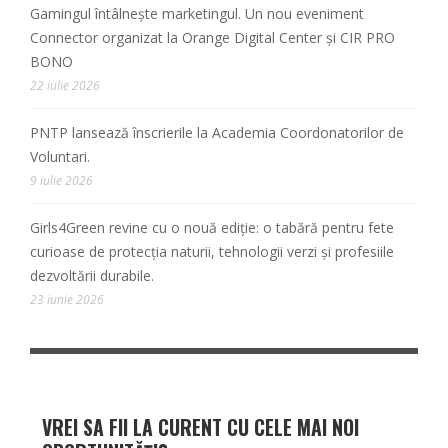
Gamingul întâlnește marketingul. Un nou eveniment
Connector organizat la Orange Digital Center și CIR PRO
BONO
22 iulie 2026
PNTP lansează înscrierile la Academia Coordonatorilor de
Voluntari.
9 iulie 2026
Girls4Green revine cu o nouă ediție: o tabără pentru fete
curioase de protecția naturii, tehnologii verzi și profesiile
dezvoltării durabile.
23 iunie 2026
VREI SA FII LA CURENT CU CELE MAI NOI