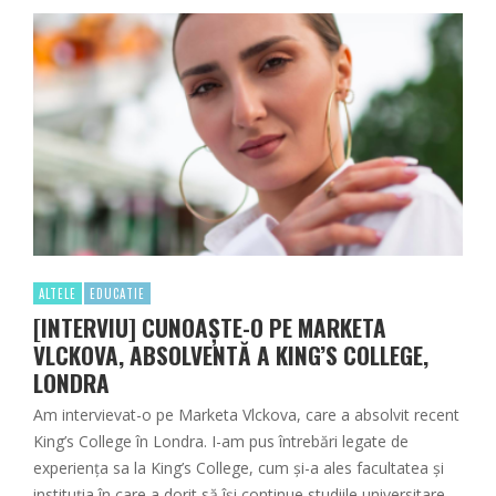
ALTELE
EDUCATIE
[INTERVIU] CUNOAȘTE-O PE MARKETA
VLCKOVA, ABSOLVENTĂ A KING’S COLLEGE,
LONDRA
Am intervievat-o pe Marketa Vlckova, care a absolvit recent
King’s College în Londra. I-am pus întrebări legate de
experiența sa la King’s College, cum și-a ales facultatea și
instituția în care a dorit să își continue studiile universitare.