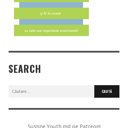
SEARCH
Caută
după:
Susține Youth.md pe Patreon!