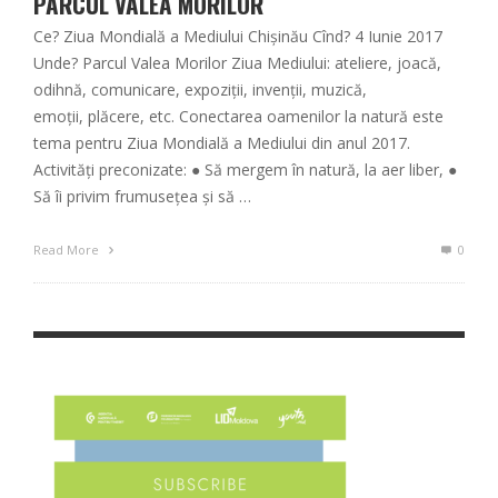
PARCUL VALEA MORILOR
Ce? Ziua Mondială a Mediului Chişinău Cînd? 4 Iunie 2017
Unde? Parcul Valea Morilor Ziua Mediului: ateliere, joacă,
odihnă, comunicare, expoziții, invenții, muzică,
emoții, plăcere, etc. Conectarea oamenilor la natură este
tema pentru Ziua Mondială a Mediului din anul 2017.
Activități preconizate: ● Să mergem în natură, la aer liber, ●
Să îi privim frumusețea și să …
Read More
0