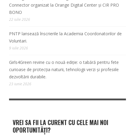
Connector organizat la Orange Digital Center și CIR PRO
BONO
22 iulie 2026
PNTP lansează înscrierile la Academia Coordonatorilor de
Voluntari.
9 iulie 2026
Girls4Green revine cu o nouă ediție: o tabără pentru fete
curioase de protecția naturii, tehnologii verzi și profesiile
dezvoltării durabile.
23 iunie 2026
VREI SA FII LA CURENT CU CELE MAI NOI
OPORTUNITĂȚI?