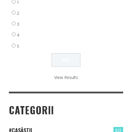
1
2
3
4
5
View Results
CATEGORII
#CASĂȘTII
632