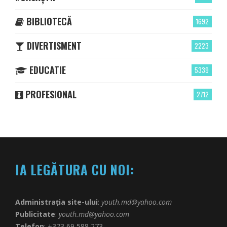
BIBLIOTECĂ
1692
DIVERTISMENT
2223
EDUCATIE
5339
PROFESIONAL
2712
IA LEGĂTURA CU NOI:
Administrația site-ului
:
youth.md@yahoo.com
Publicitate
:
youth.md@yahoo.com
Telefon
: +373 69 588 273